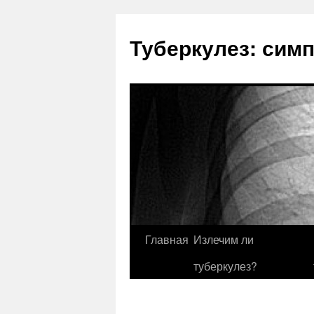
Туберкулез: сим
Главная
Излечим ли
туберкулез?