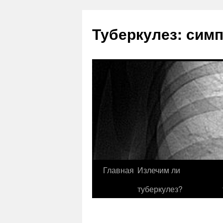
Туберкулез: сим
Главная
Излечим ли
туберкулез?