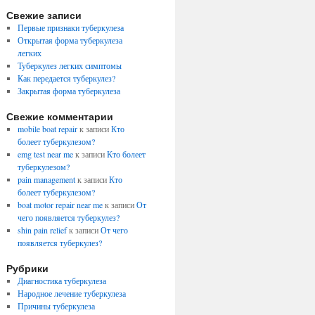
Свежие записи
Первые признаки туберкулеза
Открытая форма туберкулеза
легких
Туберкулез легких симптомы
Как передается туберкулез?
Закрытая форма туберкулеза
Свежие комментарии
mobile boat repair
к записи
Кто
болеет туберкулезом?
emg test near me
к записи
Кто болеет
туберкулезом?
pain management
к записи
Кто
болеет туберкулезом?
boat motor repair near me
к записи
От
чего появляется туберкулез?
shin pain relief
к записи
От чего
появляется туберкулез?
Рубрики
Диагностика туберкулеза
Народное лечение туберкулеза
Причины туберкулеза