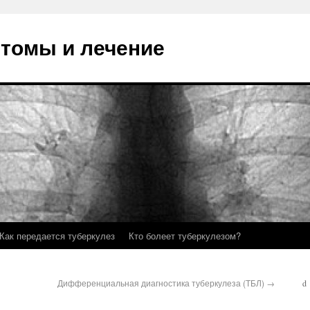
птомы и лечение
Как передается туберкулез
Кто болеет туберкулезом?
Дифференциальная диагностика туберкулеза (ТБЛ)
→
d