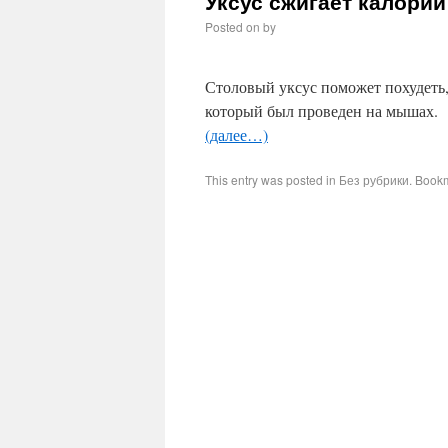
Уксус сжигает калории
Posted on
by
Столовый уксус поможет похудеть,
который был проведен на мышах.
(далее…)
This entry was posted in Без рубрики. Book