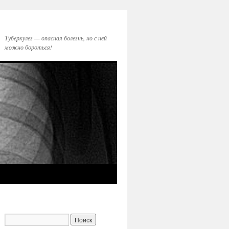
Туберкулез — опасная болезнь, но с ней
можно бороться!