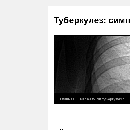
Туберкулез: сим
Главная
Излечим ли туберкулез?