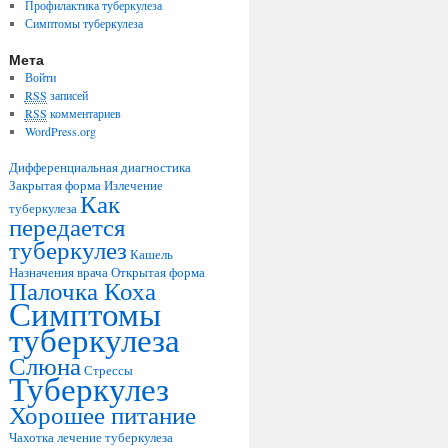
Профилактика туберкулеза
Симптомы туберкулеза
Мета
Войти
RSS
записей
RSS
комментариев
WordPress.org
Дифференциальная диагностика
Закрытая форма
Излечение
Как
туберкулеза
передается
туберкулез
Кашель
Назначения врача
Открытая форма
Палочка Коха
Симптомы
туберкулеза
Слюна
Стрессы
Туберкулез
Хорошее питание
Чахотка
лечение туберкулеза