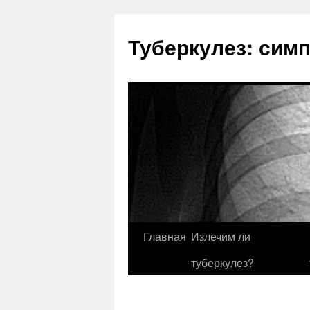
Туберкулез: сим
Главная
Излечим ли
туберкулез?