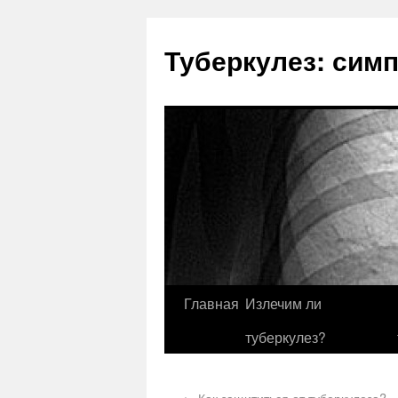
Туберкулез: сим
Главная
Излечим ли
туберкулез?
←
Как защититься от туберкулеза?