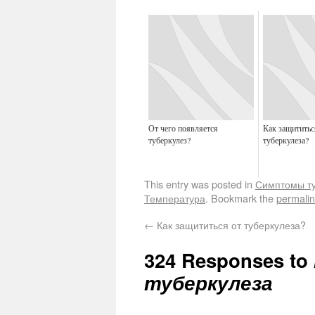
От чего появляется
Как защититьс
туберкулез?
туберкулеза?
This entry was posted in
Симптомы ту
Температура
. Bookmark the
permali
←
Как защититься от туберкулеза?
324 Responses to
туберкулеза