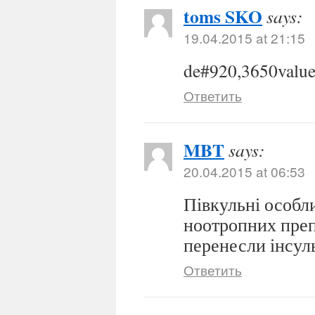
toms SKO
says:
19.04.2015 at 21:15
de#920,3650value
Ответить
MBT
says:
20.04.2015 at 06:53
Півкульні особли
ноотропних препа
перенесли інсул
Ответить