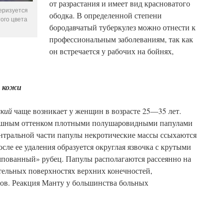
от разрастания и имеет вид красноватого
еризуется
ободка. В определенной степени
ого цвета
бородавчатый туберкулез можно отнести к
профессиональным заболеваниям, так как
он встречается у рабочих на бойнях,
з кожи
ский
чаще возникает у женщин в возрасте 25—35 лет.
юшным оттенком плотными полушаровидными папулами
ентральной части папулы некротические массы ссыхаются
сле ее удаления образуется округлая язвочка с крутыми
ампованный» рубец. Папулы располагаются рассеянно на
ательных поверхностях верхних конечностей,
вов. Реакция Манту у большинства больных