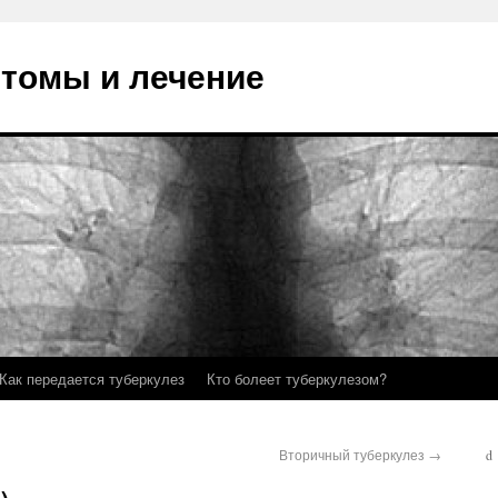
птомы и лечение
Как передается туберкулез
Кто болеет туберкулезом?
Вторичный туберкулез
→
d