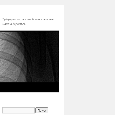
Туберкулез — опасная болезнь, но с ней
можно бороться!