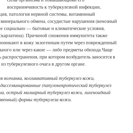
восприимчивость к туберкулезной инфекции,
кция, патология нервной системы, витаминный
и минерального обмена, сосудистые нарушения (венозный
ные социально — бытовые и климатические условия,
 скарлатина). Причиной снижения иммунитета также
роникают в кожу экзогенным путем через поврежденный
ьного или через какие — либо предметы обихода.Чаще
 распространения, при котором возбудитель заносится в
из туберкулезного очага в другом органе.
я волчанка, колликвативный туберкулез кожи,
 диссеминированные (папулонекротический туберкулез
на, острый милиарный туберкулез кожи, лихеноидный
язвенный) формы туберкулеза кожи.