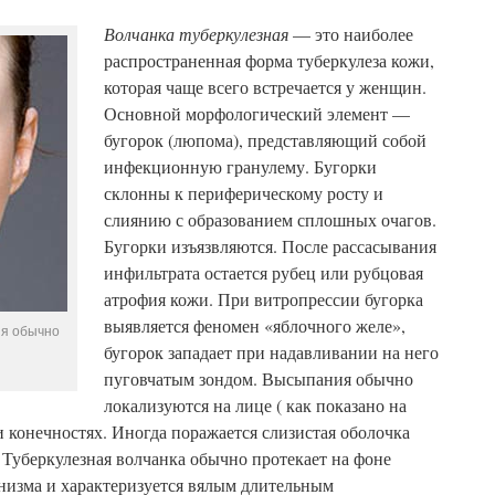
Волчанка туберкулезная
— это наиболее
распространенная форма туберкулеза кожи,
которая чаще всего встречается у женщин.
Основной морфологический элемент —
бугорок (люпома), представляющий собой
инфекционную гранулему. Бугорки
склонны к периферическому росту и
слиянию с образованием сплошных очагов.
Бугорки изъязвляются. После рассасывания
инфильтрата остается рубец или рубцовая
атрофия кожи. При витропрессии бугорка
выявляется феномен «яблочного желе»,
ия обычно
бугорок западает при надавливании на него
пуговчатым зондом. Высыпания обычно
локализуются на лице ( как показано на
и конечностях. Иногда поражается слизистая оболочка
б. Туберкулезная волчанка обычно протекает на фоне
низма и характеризуется вялым длительным