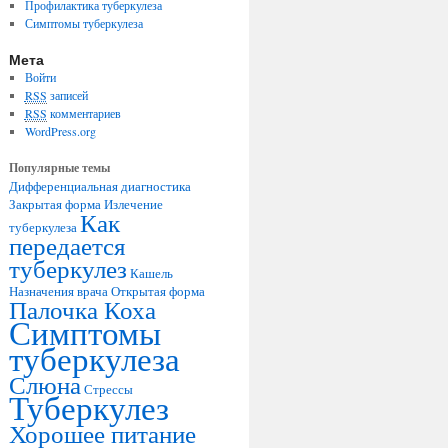
Профилактика туберкулеза
Симптомы туберкулеза
Мета
Войти
RSS
записей
RSS
комментариев
WordPress.org
Популярные темы
Дифференциальная диагностика
Закрытая форма
Излечение
Как
туберкулеза
передается
туберкулез
Кашель
Назначения врача
Открытая форма
Палочка Коха
Симптомы
туберкулеза
Слюна
Стрессы
Туберкулез
Хорошее питание