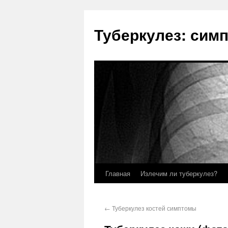
Туберкулез: сим
Главная
Излечим ли туберкулез?
←
Туберкулез костей симптомы