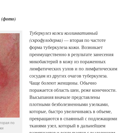
й
(фото)
Туберкулез кожи колликвативный
(скрофулодерма)
— вторая по частоте
форма туберкулеза кожи. Возникает
преимущественно в результате занесения
микобактерий в кожу из пораженных
лимфатических узлов и по лимфатическим
сосудам из других очагов туберкулеза.
Чаще болеют женщины. Обычно
поражается область шеи, реже конечности.
Высыпания вначале представлены
плотными безболезненными узелками,
которые, быстро увеличиваясь в объеме,
превращаются в спаянный с подлежащими
торая по
тканями узел, который в дальнейшем
жи
размягчается и вскрывается с выделением