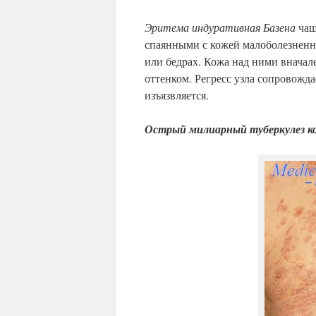
Эритема индуративная Базена
чащ
спаянными с кожей малоболезненн
или бедрах. Кожа над ними вначал
оттенком. Регресс узла сопровожда
изъязвляется.
Острый милиарный туберкулез 