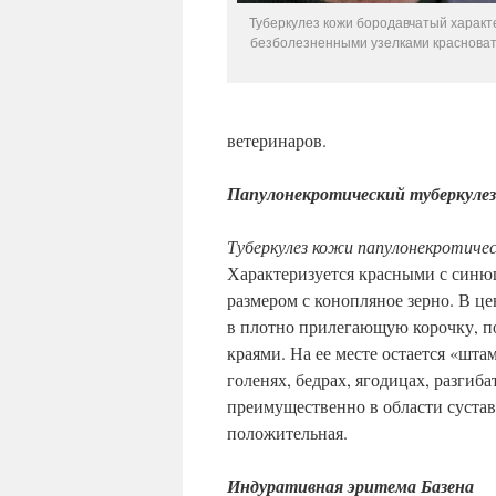
Туберкулез кожи бородавчатый характ
безболезненными узелками красноват
ветеринаров.
Папулонекротический туберкуле
Туберкулез кожи папулонекротиче
Характеризуется красными с син
размером с конопляное зерно. В ц
в плотно прилегающую корочку, по
краями. На ее месте остается «шт
голенях, бедрах, ягодицах, разгиб
преимущественно в области суста
положительная.
Индуративная эритема Базена