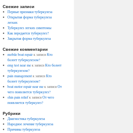
Свежие записи
Первые признаки туберкулеза
Открытая форма туберкулеза
легких
Туберкулез легких симптомы
Как передается туберкулез?
Закрытая форма туберкулеза
Свежие комментарии
mobile boat repair
к записи
Кто
болеет туберкулезом?
emg test near me
к записи
Кто болеет
туберкулезом?
pain management
к записи
Кто
болеет туберкулезом?
boat motor repair near me
к записи
От
чего появляется туберкулез?
shin pain relief
к записи
От чего
появляется туберкулез?
Рубрики
Диагностика туберкулеза
Народное лечение туберкулеза
Причины туберкулеза