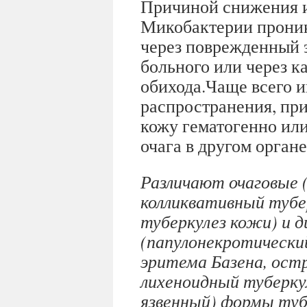
Причиной снижения 
Микобактерии проник
через поврежденный 
больного или через 
обихода.Чаще всего и
распространения, при
кожу гематогенно ил
очага в другом органе
Различают очаговые (
колликвативный тубе
туберкулез кожи) и 
(папулонекротически
эритема Базена, ост
лихеноидный туберкул
язвенный) формы туб