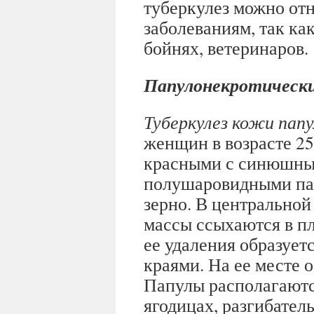
туберкулез можно от
заболеваниям, так как
бойнях, ветеринаров.
Папулонекротически
Туберкулез кожи пап
женщин в возрасте 2
красными с синюшны
полушаровидными па
зерно. В центральной
массы ссыхаются в п
ее удаления образует
краями. На ее месте 
Папулы располагаются
ягодицах, разгибател