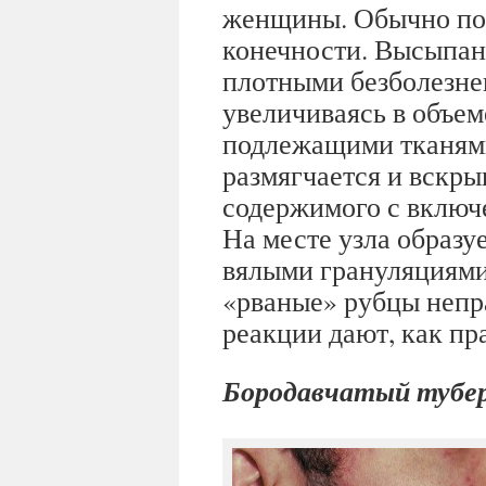
женщины. Обычно пор
конечности. Высыпан
плотными безболезне
увеличиваясь в объем
подлежащими тканями
размягчается и вскры
содержимого с включ
На месте узла образу
вялыми грануляциями
«рваные» рубцы непр
реакции дают, как пр
Бородавчатый тубер