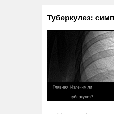
Туберкулез: сим
Главная
Излечим ли
туберкулез?
←
Туберкулез костей симптомы