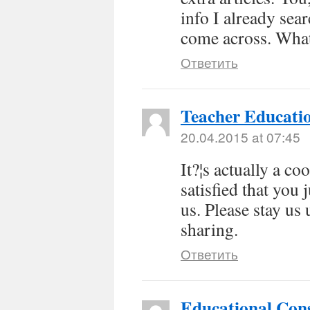
info I already sea
come across. What
Ответить
Teacher Educati
20.04.2015 at 07:45
It?¦s actually a co
satisfied that you 
us. Please stay us 
sharing.
Ответить
Educational Con