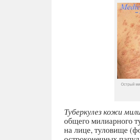
Острый ми
Туберкулез кожи ми
общего милиарного т
на лице, туловище (ф
остроконечных папул