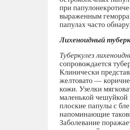
при папулонекротичес
выраженным геморраг
папулах часто обнар
Лихеноидный туберк
Туберкулез лихеноид
сопровождается тубер
Клинически предста
желтовато — коричне
кожи. Узелки мягкова
маленькой чешуйкой в
плоские папулы с бл
напоминающие таковы
Заболевание поражае