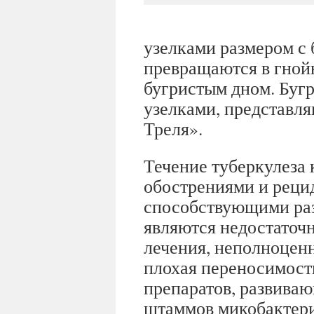
узелками размером с 
превращаются в гнойн
бугристым дном. Буг
узелками, представл
Треля».
Течение туберкулеза
обострениями и реци
способствующими раз
являются недостаточн
лечения, неполноцен
плохая переносимост
препаратов, развива
штаммов микобактери