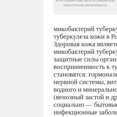
В последние годы частота туберкулеза
кожи в России увеличивается
микобактерий туберку
туберкулеза кожи в Р
Здоровая кожа являет
микобактерий туберк
защитные силы орга
восприимчивость к т
становятся: гормонал
нервной системы, ви
водного и минеральн
(венозный застой и д
социально — бытовые
инфекционные заболев