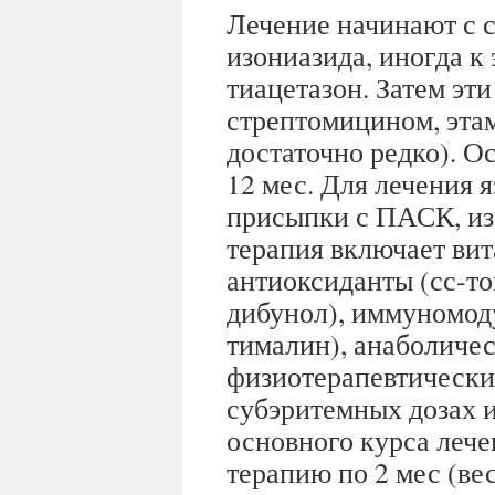
Лечение начинают с 
изониазида, иногда к
тиацетазон. Затем эт
стрептомицином, эта
достаточно редко). О
12 мес. Для лечения 
присыпки с ПАСК, из
терапия включает ви
антиоксиданты (сс-то
дибунол), иммуномод
тималин), анаболичес
физиотерапевтически
субэритемных дозах и 
основного курса леч
терапию по 2 мес (вес