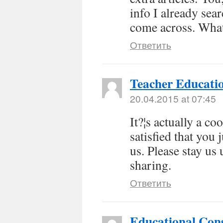
info I already sea
come across. What
Ответить
Teacher Educati
20.04.2015 at 07:45
It?¦s actually a co
satisfied that you 
us. Please stay us 
sharing.
Ответить
Educational Con