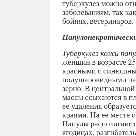
туберкулез можно от
заболеваниям, так как
бойнях, ветеринаров.
Папулонекротически
Туберкулез кожи пап
женщин в возрасте 2
красными с синюшны
полушаровидными па
зерно. В центральной
массы ссыхаются в п
ее удаления образует
краями. На ее месте 
Папулы располагаются
ягодицах, разгибател