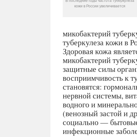
В последние годы частота туберкулеза
кожи в России увеличивается
микобактерий туберку
туберкулеза кожи в Р
Здоровая кожа являет
микобактерий туберк
защитные силы орга
восприимчивость к т
становятся: гормонал
нервной системы, ви
водного и минеральн
(венозный застой и д
социально — бытовые
инфекционные заболев