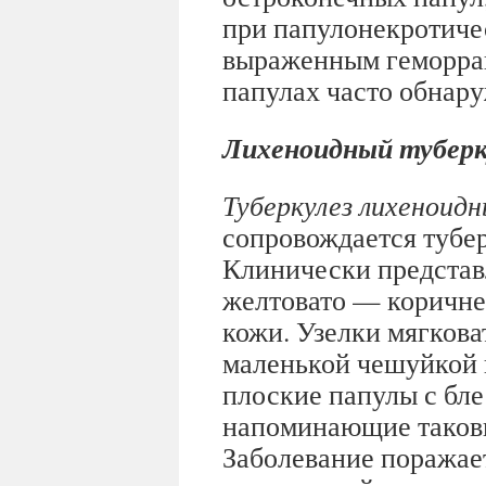
при папулонекротичес
выраженным геморраг
папулах часто обнар
Лихеноидный туберк
Туберкулез лихеноид
сопровождается тубер
Клинически предста
желтовато — коричне
кожи. Узелки мягкова
маленькой чешуйкой в
плоские папулы с бл
напоминающие таковы
Заболевание поражае