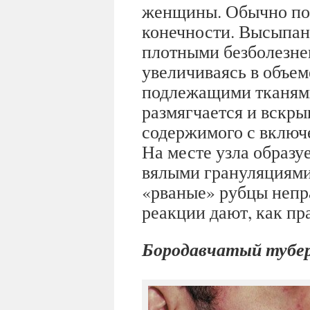
женщины. Обычно пор
конечности. Высыпан
плотными безболезне
увеличиваясь в объем
подлежащими тканями
размягчается и вскры
содержимого с включ
На месте узла образу
вялыми грануляциями
«рваные» рубцы непр
реакции дают, как пр
Бородавчатый тубер