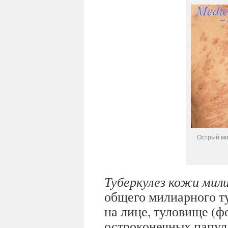
Острый ми
Туберкулез кожи ми
общего милиарного т
на лице, туловище (ф
остроконечных папул