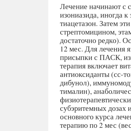
Лечение начинают с 
изониазида, иногда к
тиацетазон. Затем эт
стрептомицином, эта
достаточно редко). О
12 мес. Для лечения 
присыпки с ПАСК, из
терапия включает ви
антиоксиданты (сс-то
дибунол), иммуномод
тималин), анаболичес
физиотерапевтически
субэритемных дозах и 
основного курса леч
терапию по 2 мес (вес