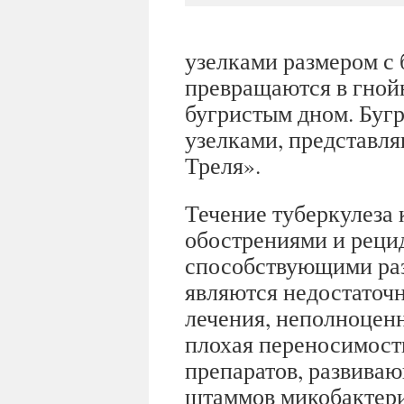
узелками размером с 
превращаются в гнойн
бугристым дном. Буг
узелками, представл
Треля».
Течение туберкулеза
обострениями и реци
способствующими раз
являются недостаточн
лечения, неполноцен
плохая переносимост
препаратов, развива
штаммов микобактери