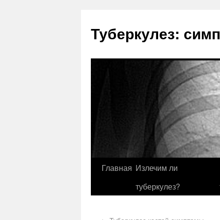
Туберкулез: сим
Главная
Излечим ли
туберкулез?
←
Туберкулез костей симптомы