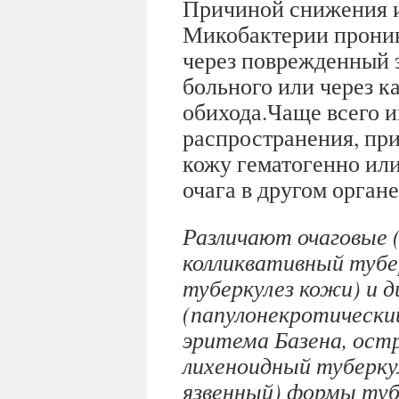
Причиной снижения 
Микобактерии проник
через поврежденный 
больного или через 
обихода.Чаще всего и
распространения, при
кожу гематогенно ил
очага в другом органе
Различают очаговые (
колликвативный тубе
туберкулез кожи) и 
(папулонекротически
эритема Базена, ост
лихеноидный туберкул
язвенный) формы туб