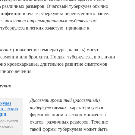
ь различных размеров. Очаговый туберкулез обычно
 инфекции в очаге туберкулеза перенесенного ранее.
лез называют инфильтративным туберкулезом.
туберкулеза в легких зачастую приводит к
легких (
повышение температуры, кашель) могут
вмонии или бронхита. Но для туберкулеза, в отличии
рно кровохарканье, длительное развитие симптомов
ычного лечения.
егких
Диссеминированный (рассеянный)
туберкулез легких
характеризуется
формированием в легких множества
теризуется
очагов различных размеров. Течение
 очагов
такой формы туберкулеза может быть