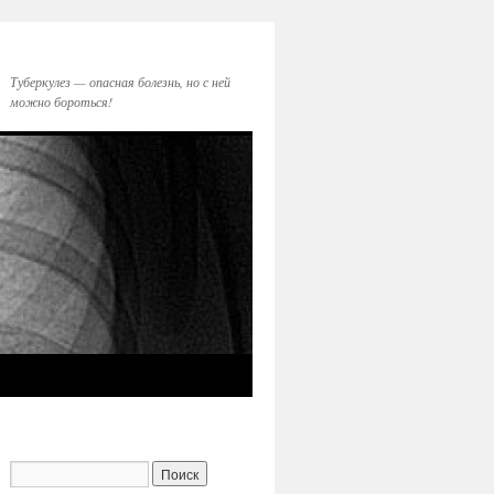
Туберкулез — опасная болезнь, но с ней
можно бороться!