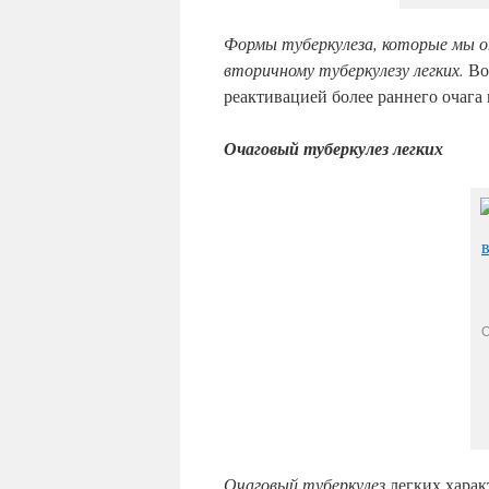
Формы туберкулеза, которые мы о
вторичному туберкулезу легких.
Воз
реактивацией более раннего очага
Очаговый туберкулез легких
О
Очаговый туберкулез
легких харак