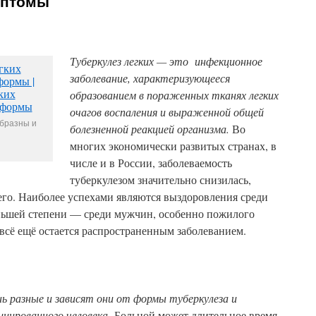
мптомы
Туберкулез легких — это инфекционное
заболевание, характеризующееся
образованием в пораженных тканях легких
очагов воспаления и выраженной общей
бразны и
болезненной реакцией организма.
Во
многих экономически развитых странах, в
числе и в России, заболеваемость
туберкулезом значительно снизилась,
него. Наиболее успехами являются выздоровления среди
еньшей степени — среди мужчин, особенно пожилого
з всё ещё остается распространенным заболеванием.
ь разные и зависят они от формы туберкулеза и
цированного человека.
Больной может длительное время