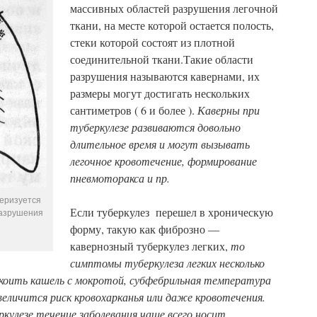
массивных областей разрушения легочной
ткани, на месте которой остается полость,
стеки которой состоят из плотной
соединительной ткани.Такие области
разрушения называются кавернами, их
размеры могут достигать нескольких
сантиметров ( 6 и более ).
Каверны при
туберкулезе развиваются довольно
длительное время и могут вызывать
легочное кровотечение, формирование
пневмоторакса и пр.
теризуется
Если туберкулез перешел в хроническую
разрушения
форму, такую как фиброзно —
кавернозный туберкулез легких,
то
симптомы туберкулеза легких несколько
оить кашель с мокротой, субфебрильная температура
еличится риск кровохарканья или даже кровотечения.
кулезе течение заболевания чаще всего носит