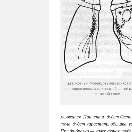
Кавернозный туберкулез легких харак
формированием массивных областей 
легочной ткани
меняются. Пациента будет беспок
тела, будет нарастать одышка, ув
При фиброзно — кавернозном тубер