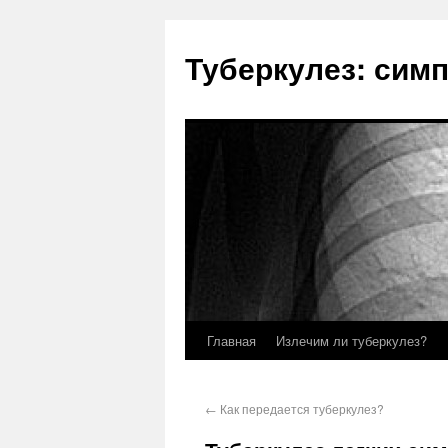
Туберкулез: сим
Главная
Излечим ли туберкулез?
←
Как передается туберкулез?