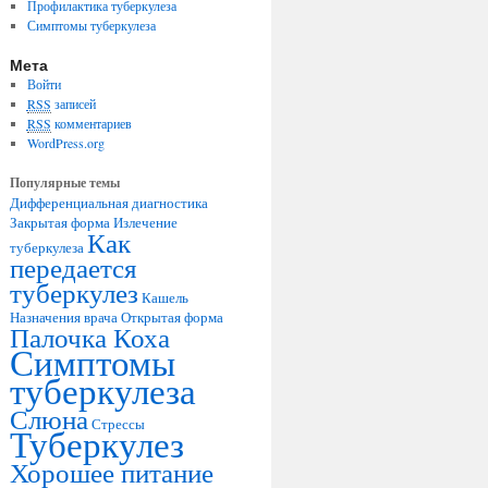
Профилактика туберкулеза
Симптомы туберкулеза
Мета
Войти
RSS
записей
RSS
комментариев
WordPress.org
Популярные темы
Дифференциальная диагностика
Закрытая форма
Излечение
Как
туберкулеза
передается
туберкулез
Кашель
Назначения врача
Открытая форма
Палочка Коха
Симптомы
туберкулеза
Слюна
Стрессы
Туберкулез
Хорошее питание