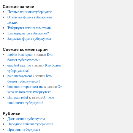
Свежие записи
Первые признаки туберкулеза
Открытая форма туберкулеза
легких
Туберкулез легких симптомы
Как передается туберкулез?
Закрытая форма туберкулеза
Свежие комментарии
mobile boat repair
к записи
Кто
болеет туберкулезом?
emg test near me
к записи
Кто болеет
туберкулезом?
pain management
к записи
Кто
болеет туберкулезом?
boat motor repair near me
к записи
От
чего появляется туберкулез?
shin pain relief
к записи
От чего
появляется туберкулез?
Рубрики
Диагностика туберкулеза
Народное лечение туберкулеза
Причины туберкулеза