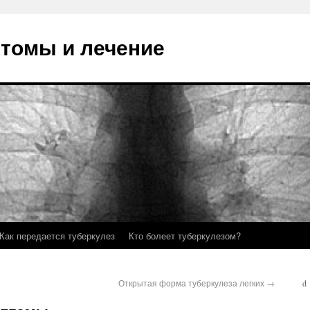
птомы и лечение
Как передается туберкулез
Кто болеет туберкулезом?
Открытая форма туберкулеза легких
→
d