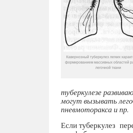
Кавернозный туберкулез легких харак
формированием массивных областей 
легочной ткани
туберкулезе развиваю
могут вызывать лего
пневмоторакса и пр.
Если туберкулез пер