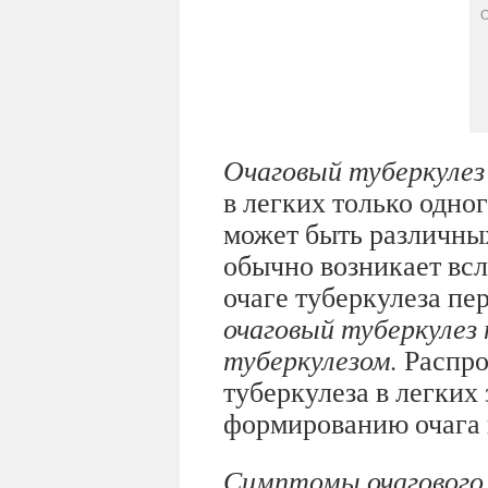
О
Очаговый туберкуле
в легких только одног
может быть различны
обычно возникает вс
очаге туберкулеза пе
очаговый туберкуле
туберкулезом.
Распро
туберкулеза в легких
формированию очага
Симптомы очагового 