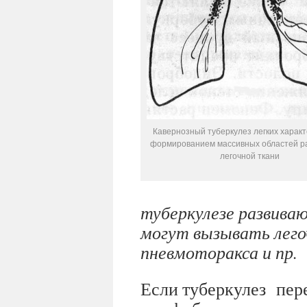
Кавернозный туберкулез легких харак
формированием массивных областей 
легочной ткани
туберкулезе развиваю
могут вызывать лего
пневмоторакса и пр.
Если туберкулез пер