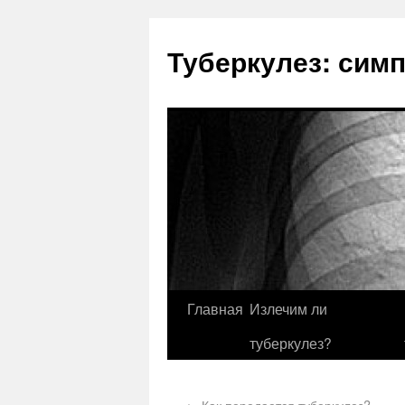
Туберкулез: сим
Главная
Излечим ли
туберкулез?
←
Как передается туберкулез?