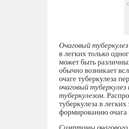
О
Очаговый туберкуле
в легких только одног
может быть различны
обычно возникает вс
очаге туберкулеза пе
очаговый туберкуле
туберкулезом.
Распро
туберкулеза в легких
формированию очага
Симптомы очагового 