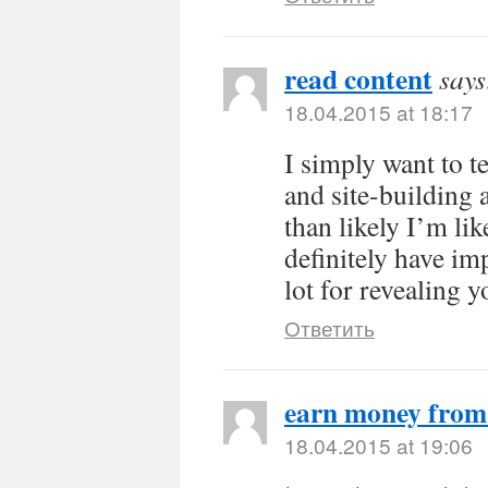
read content
says
18.04.2015 at 18:17
I simply want to t
and site-building 
than likely I’m li
definitely have im
lot for revealing y
Ответить
earn money fro
18.04.2015 at 19:06