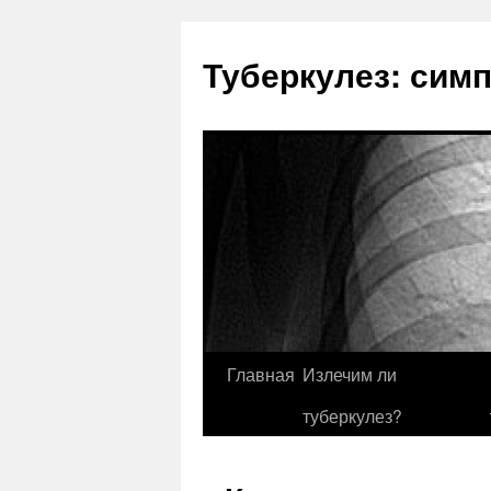
Туберкулез: сим
Главная
Излечим ли
туберкулез?