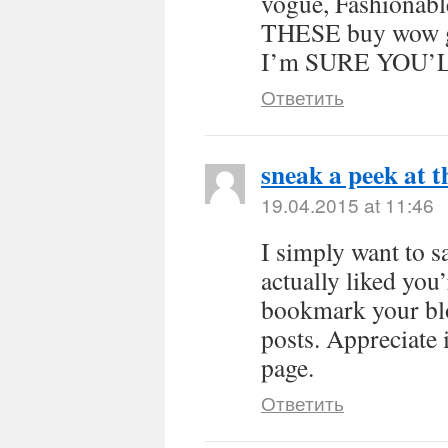
vogue, Fashiona
THESE buy wow 
I’m SURE YOU’L
Ответить
sneak a peek at t
19.04.2015 at 11:46
I simply want to s
actually liked you’
bookmark your blog
posts. Appreciate 
page.
Ответить