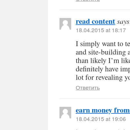
read content
says
18.04.2015 at 18:17
I simply want to t
and site-building 
than likely I’m li
definitely have im
lot for revealing y
Ответить
earn money fro
18.04.2015 at 19:06