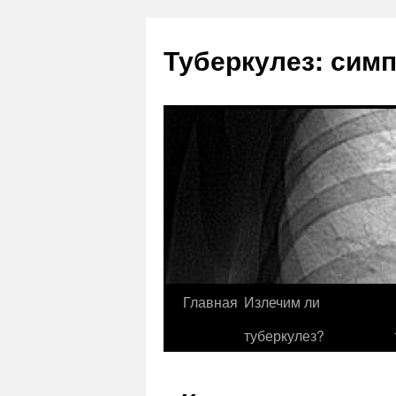
Туберкулез: сим
Главная
Излечим ли
туберкулез?