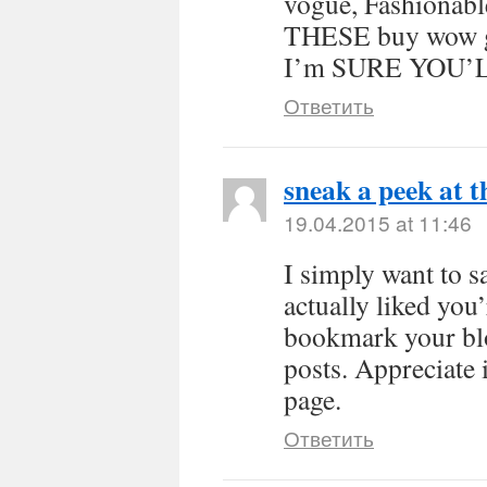
vogue, Fashiona
THESE buy wow 
I’m SURE YOU’L
Ответить
sneak a peek at t
19.04.2015 at 11:46
I simply want to s
actually liked you’
bookmark your blog
posts. Appreciate 
page.
Ответить