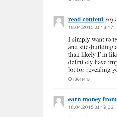
read content
says
18.04.2015 at 18:17
I simply want to t
and site-building 
than likely I’m li
definitely have im
lot for revealing y
Ответить
earn money fro
18.04.2015 at 19:06