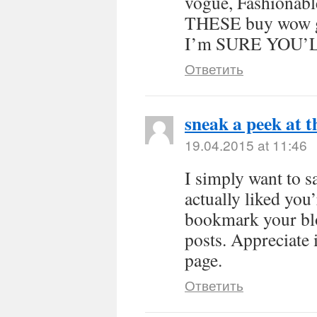
vogue, Fashiona
THESE buy wow 
I’m SURE YOU’L
Ответить
sneak a peek at t
19.04.2015 at 11:46
I simply want to s
actually liked you’
bookmark your blog
posts. Appreciate 
page.
Ответить