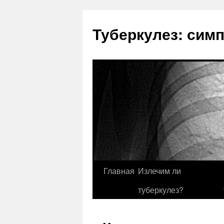
Туберкулез: сим
Главная
Излечим ли
туберкулез?