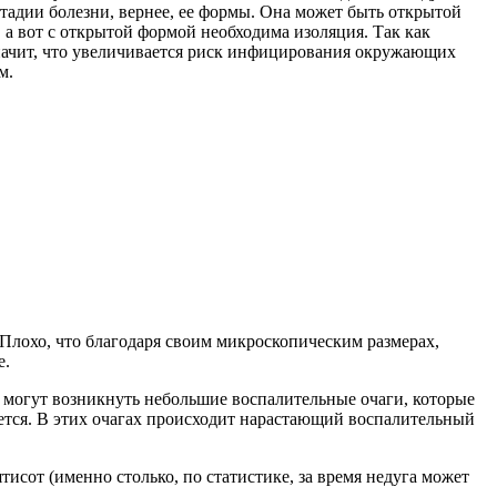
стадии болезни, вернее, ее формы. Она может быть открытой
 а вот с открытой формой необходима изоляция. Так как
значит, что увеличивается риск инфицирования окружающих
м.
 Плохо, что благодаря своим микроскопическим размерах,
е.
ах могут возникнуть небольшие воспалительные очаги, которые
ется. В этих очагах происходит нарастающий воспалительный
ятисот (именно столько, по статистике, за время недуга может