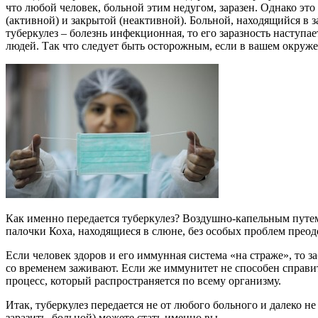
что любой человек, больной этим недугом, заразен. Однако это
(активной) и закрытой (неактивной). Больной, находящийся в 
туберкулез – болезнь инфекционная, то его заразность наступае
людей. Так что следует быть осторожным, если в вашем окру
Как именно передается туберкулез? Воздушно-капельным путем.
палочки Коха, находящиеся в слюне, без особых проблем преод
Если человек здоров и его иммунная система «на страже», то 
со временем заживают. Если же иммунитет не способен справит
процесс, который распространяется по всему организму.
Итак, туберкулез передается не от любого больного и далеко не
заразить больной) можете стать именно вы.