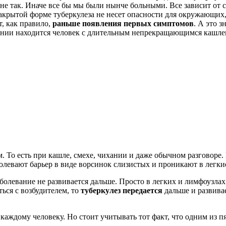
 не так. Иначе все бы мы были нынче больными. Все зависит от 
закрытой форме туберкулеза не несет опасности для окружающих,
т, как правило,
раньше появления первых симптомов
. А это 
жении находится человек с длительным непрекращающимся кашле
 То есть при кашле, смехе, чихании и даже обычном разговоре.
олевают барьер в виде ворсинок слизистых и проникают в легки
заболевание не развивается дальше. Просто в легких и лимфоузл
ься с возбудителем, то
туберкулез передается
дальше и развива
 каждому человеку. Но стоит учитывать тот факт, что одним из п