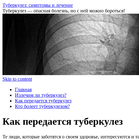
Туберкулез: симптомы и лечение
Туберкулез — опасная болезнь, но с ней можно бороться!
Skip to content
Главная
Излечим ли туберкулез?
Как передается туберкулез
Кто болеет туберкулезом?
Как передается туберкулез
Те люди, которые заботятся о своем здоровье, интересуются 