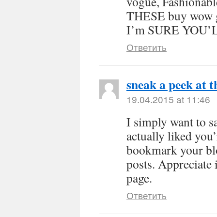
vogue, Fashiona
THESE buy wow 
I’m SURE YOU’L
Ответить
sneak a peek at t
19.04.2015 at 11:46
I simply want to s
actually liked you’
bookmark your blog
posts. Appreciate 
page.
Ответить