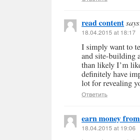
read content
says
18.04.2015 at 18:17
I simply want to t
and site-building 
than likely I’m li
definitely have im
lot for revealing y
Ответить
earn money fro
18.04.2015 at 19:06