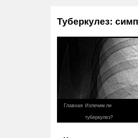
Туберкулез: сим
Главная
Излечим ли
туберкулез?