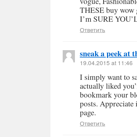
vogue, Fashiona
THESE buy wow 
I’m SURE YOU’L
Ответить
sneak a peek at t
19.04.2015 at 11:46
I simply want to s
actually liked you’
bookmark your blog
posts. Appreciate 
page.
Ответить