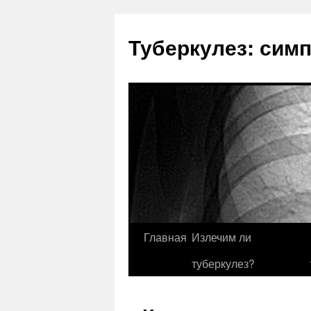
Туберкулез: сим
Главная
Излечим ли
туберкулез?