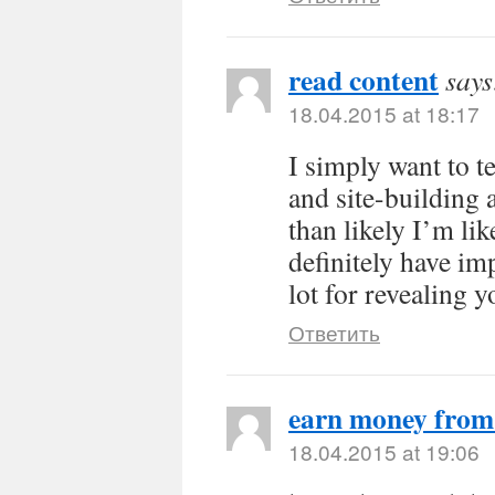
read content
says
18.04.2015 at 18:17
I simply want to t
and site-building 
than likely I’m li
definitely have im
lot for revealing y
Ответить
earn money fro
18.04.2015 at 19:06