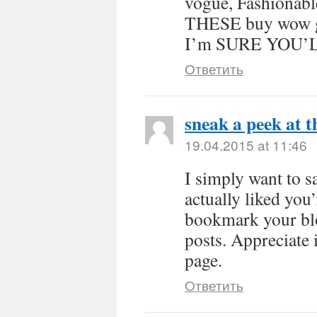
vogue, Fashiona
THESE buy wow 
I’m SURE YOU’L
Ответить
sneak a peek at t
19.04.2015 at 11:46
I simply want to s
actually liked you’
bookmark your blog
posts. Appreciate 
page.
Ответить