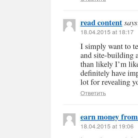
read content
says
18.04.2015 at 18:17
I simply want to t
and site-building 
than likely I’m li
definitely have im
lot for revealing y
Ответить
earn money fro
18.04.2015 at 19:06