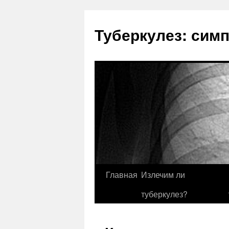
Туберкулез: сим
Главная
Излечим ли
туберкулез?