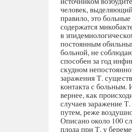
источником возбудите
человек, выделяющий
правило, это больные 
содержатся микобакт
в зпидемиологическо
постоянным обильным
больной, не соблюда
способен за год инфи
скудном непостоянно
заражения Т. существ
контакта с больным. И
вернее, как происход
случаев заражение Т
путем, реже воздушн
Описано около 100 с
плода при Т. у берем