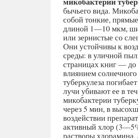
микобактерии тубер
бычьего вида. Микоб
собой тонкие, прямые
длиной 1—10 мкм, ши
или зернистые со сле
Они устойчивы к во
среды: в уличной пыл
страницах книг — до 3
влиянием солнечного 
туберкулеза погибает
лучи убивают ее в т
микобактерии туберк
через 5 мин, в высох
воздействии препара
активный хлор (3—5
растворы хлорамина,