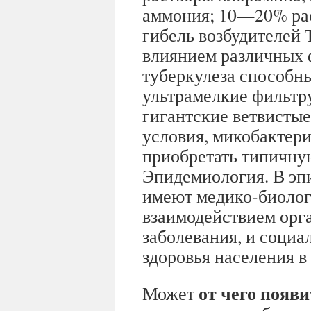
аммония; 10—20% раст
гибель возбудителей 
влиянием различных 
туберкулеза способн
ультрамелкие фильтр
гигантские ветвисты
условия, микобактери
приобретать типичну
Эпидемиология. В эп
имеют медико-биолог
взаимодействием орга
заболевания, и соци
здоровья населения в
от чего появи
Может