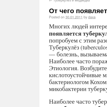
От чего появляе
Posted on
30.01.2011
by
daxa
Многих людей интер
появляется туберку
попробуем с этим раз
Туберкулёз (tuberculos
— болезнь, вызываем
Наиболее часто пора
Этиология. Возбудите
кислотоустойчивые м
бактериологом Кохом (
микобактерии туберку
Наиболее часто тубер