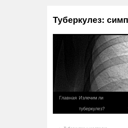
Туберкулез: сим
Главная
Излечим ли
туберкулез?
←
Туберкулез и медведка