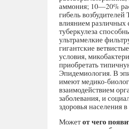
аммония; 10—20% раст
гибель возбудителей 
влиянием различных 
туберкулеза способн
ультрамелкие фильтр
гигантские ветвисты
условия, микобактери
приобретать типичну
Эпидемиология. В эп
имеют медико-биолог
взаимодействием орга
заболевания, и соци
здоровья населения в
от чего появи
Может