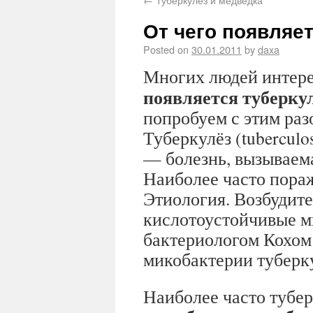
От чего появляе
Posted on
30.01.2011
by
daxa
Многих людей интер
появляется туберку
попробуем с этим раз
Туберкулёз (tuberculos
— болезнь, вызываем
Наиболее часто пора
Этиология. Возбудите
кислотоустойчивые м
бактериологом Кохом (
микобактерии туберку
Наиболее часто тубер