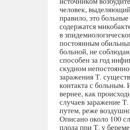
источником возбудите
человек, выделяющий
правило, это больные 
содержатся микобакт
в зпидемиологическо
постоянным обильным
больной, не соблюда
способен за год инфи
скудном непостоянно
заражения Т. существ
контакта с больным. И
вернее, как происход
случаев заражение Т
путем, реже воздушн
Описано около 100 с
плода при Т. у берем