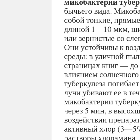
микобактерии тубер
бычьего вида. Микоб
собой тонкие, прямые
длиной 1—10 мкм, ши
или зернистые со сле
Они устойчивы к во
среды: в уличной пыл
страницах книг — до 3
влиянием солнечного 
туберкулеза погибает
лучи убивают ее в т
микобактерии туберк
через 5 мин, в высох
воздействии препара
активный хлор (3—5
растворы хлорамина,