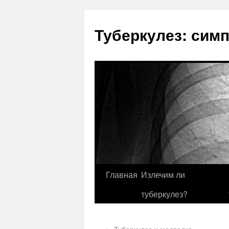
Туберкулез: сим
Главная
Излечим ли
туберкулез?
←
Туберкулез и медведка