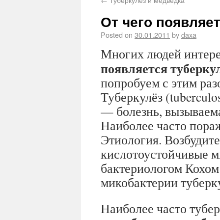
От чего появляе
Posted on
30.01.2011
by
daxa
Многих людей интер
появляется туберку
попробуем с этим раз
Туберкулёз (tuberculos
— болезнь, вызываем
Наиболее часто пора
Этиология. Возбудите
кислотоустойчивые м
бактериологом Кохом (
микобактерии туберку
Наиболее часто тубер