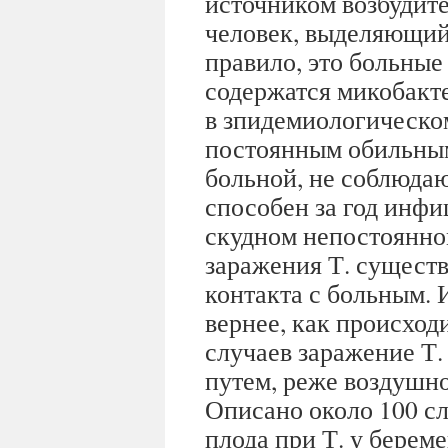
источником возбудите
человек, выделяющий
правило, это больные 
содержатся микобакт
в зпидемиологическо
постоянным обильным
больной, не соблюда
способен за год инфи
скудном непостоянно
заражения Т. существ
контакта с больным. И
вернее, как происход
случаев заражение Т
путем, реже воздушн
Описано около 100 с
плода при Т. у берем