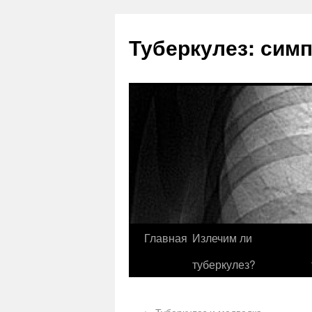
Туберкулез: сим
Главная
Излечим ли
туберкулез?
←
Туберкулез и медведка