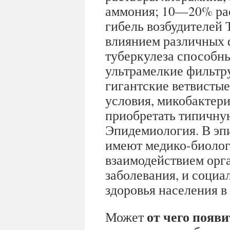
аммония; 10—20% раст
гибель возбудителей 
влиянием различных 
туберкулеза способн
ультрамелкие фильтр
гигантские ветвисты
условия, микобактери
приобретать типичну
Эпидемиология. В эп
имеют медико-биолог
взаимодействием орга
заболевания, и соци
здоровья населения в
от чего появи
Может