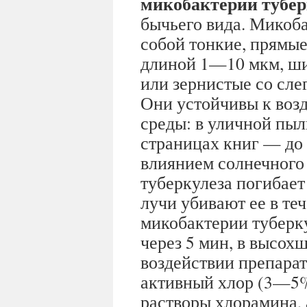
микобактерии тубер
бычьего вида. Микоб
собой тонкие, прямые
длиной 1—10 мкм, ши
или зернистые со сле
Они устойчивы к во
среды: в уличной пыл
страницах книг — до 3
влиянием солнечного 
туберкулеза погибает
лучи убивают ее в т
микобактерии туберк
через 5 мин, в высох
воздействии препара
активный хлор (3—5
растворы хлорамина,