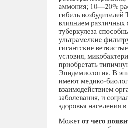
аммония; 10—20% раст
гибель возбудителей 
влиянием различных 
туберкулеза способн
ультрамелкие фильтр
гигантские ветвисты
условия, микобактери
приобретать типичну
Эпидемиология. В эп
имеют медико-биолог
взаимодействием орга
заболевания, и соци
здоровья населения в
от чего появи
Может