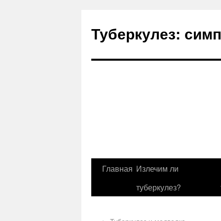
Туберкулез: сим
Главная
Излечим ли
туберкулез?
←
Туберкулез и медведка