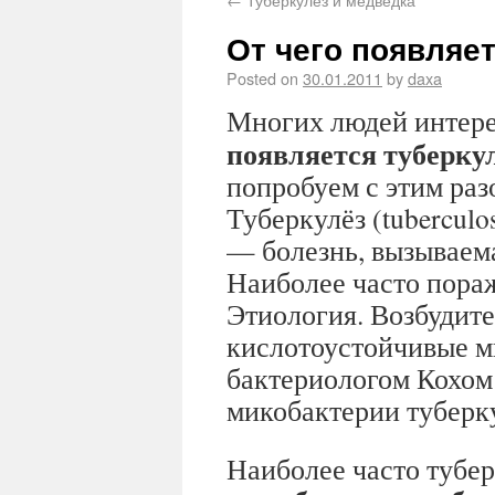
От чего появляе
Posted on
30.01.2011
by
daxa
Многих людей интер
появляется туберку
попробуем с этим раз
Туберкулёз (tuberculos
— болезнь, вызываем
Наиболее часто пора
Этиология. Возбудите
кислотоустойчивые м
бактериологом Кохом (
микобактерии туберку
Наиболее часто тубер