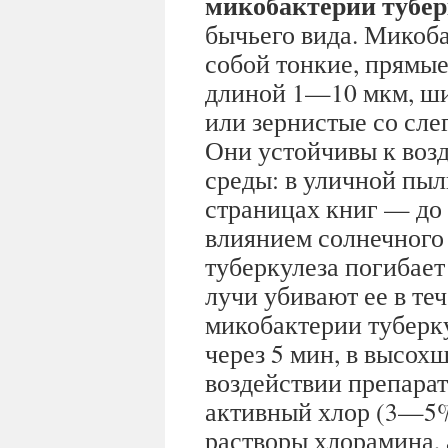
микобактерии тубер
бычьего вида. Микоб
собой тонкие, прямые
длиной 1—10 мкм, ши
или зернистые со сле
Они устойчивы к во
среды: в уличной пыл
страницах книг — до 3
влиянием солнечного 
туберкулеза погибает
лучи убивают ее в т
микобактерии туберк
через 5 мин, в высох
воздействии препара
активный хлор (3—5
растворы хлорамина,