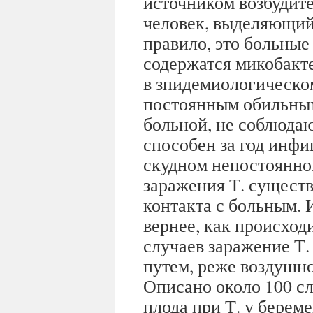
источником возбудите
человек, выделяющий
правило, это больные 
содержатся микобакт
в зпидемиологическо
постоянным обильным
больной, не соблюда
способен за год инфи
скудном непостоянно
заражения Т. существ
контакта с больным. И
вернее, как происход
случаев заражение Т
путем, реже воздушн
Описано около 100 с
плода при Т. у берем