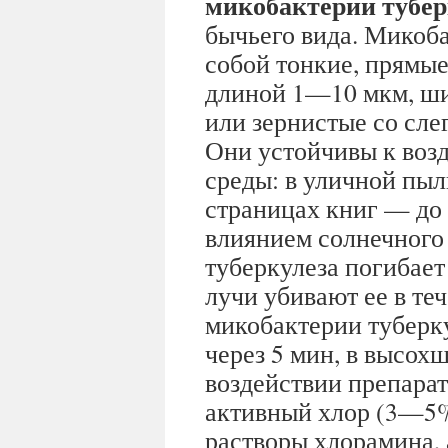
микобактерии тубер
бычьего вида. Микоб
собой тонкие, прямые
длиной 1—10 мкм, ши
или зернистые со сле
Они устойчивы к во
среды: в уличной пыл
страницах книг — до 3
влиянием солнечного 
туберкулеза погибает
лучи убивают ее в т
микобактерии туберк
через 5 мин, в высох
воздействии препара
активный хлор (3—5
растворы хлорамина,