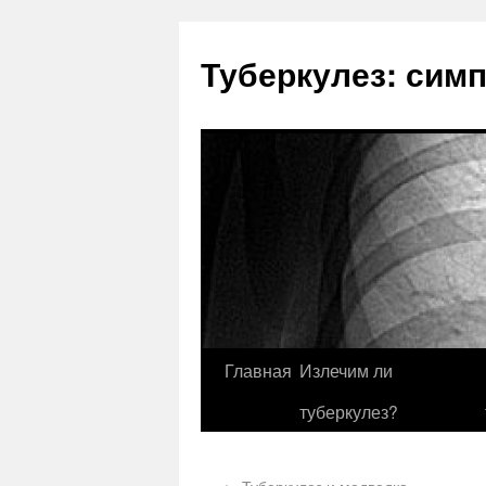
Туберкулез: сим
Главная
Излечим ли
туберкулез?
←
Туберкулез и медведка