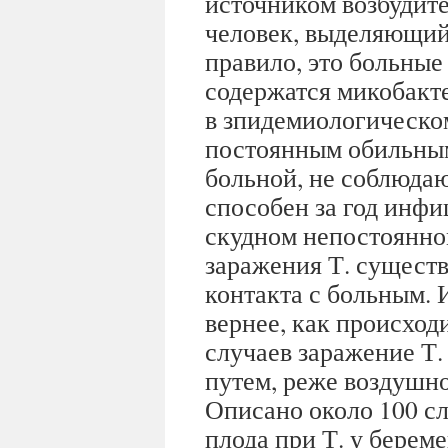
источником возбудите
человек, выделяющий
правило, это больные 
содержатся микобакт
в зпидемиологическо
постоянным обильным
больной, не соблюда
способен за год инфи
скудном непостоянно
заражения Т. существ
контакта с больным. И
вернее, как происход
случаев заражение Т
путем, реже воздушн
Описано около 100 с
плода при Т. у берем