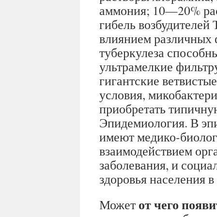
аммония; 10—20% раст
гибель возбудителей 
влиянием различных 
туберкулеза способн
ультрамелкие фильтр
гигантские ветвисты
условия, микобактери
приобретать типичну
Эпидемиология. В эп
имеют медико-биолог
взаимодействием орга
заболевания, и соци
здоровья населения в
от чего появи
Может