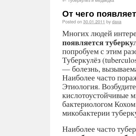
От чего появляе
Posted on
30.01.2011
by
daxa
Многих людей интер
появляется туберку
попробуем с этим раз
Туберкулёз (tuberculos
— болезнь, вызываем
Наиболее часто пора
Этиология. Возбудите
кислотоустойчивые м
бактериологом Кохом (
микобактерии туберку
Наиболее часто тубер