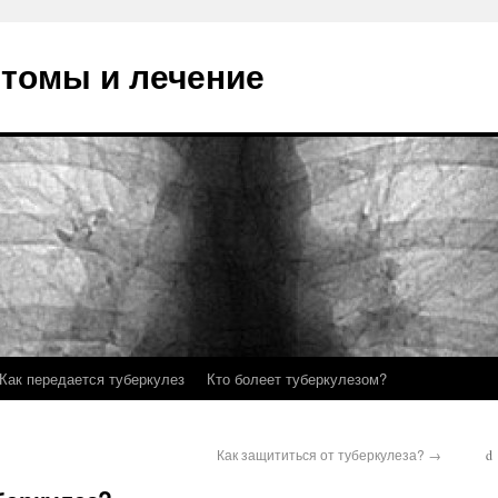
птомы и лечение
Как передается туберкулез
Кто болеет туберкулезом?
Как защититься от туберкулеза?
→
d