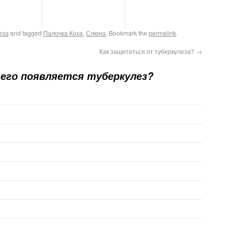
еза
and tagged
Палочка Коха
,
Слюна
. Bookmark the
permalink
.
Как защититься от туберкулеза?
→
его появляется туберкулез?