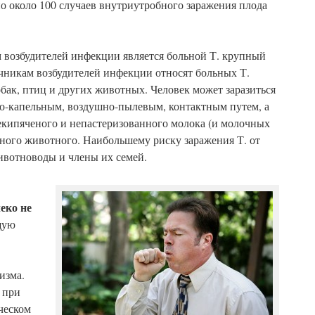
 около 100 случаев внутриутробного заражения плода
 возбудителей инфекции является больной Т. крупный
очникам возбудителей инфекции относят больных Т.
обак, птиц и других животных. Человек может заразиться
но-капельным, воздушно-пылевым, контактным путем, а
екипяченого и непастеризованного молока (и молочных
льного животного. Наибольшему риску заражения Т. от
вотноводы и члены их семей.
еко не
щую
изма.
 при
ческом