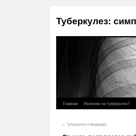
Туберкулез: сим
Главная
Излечим ли туберкулез?
←
Туберкулез и медведка