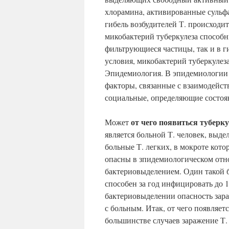
хлорамина, активированные сульф
гибель возбудителей Т. происходи
микобактерий туберкулеза способн
фильтрующиеся частицы, так и в г
условия, микобактерий туберкулез
Эпидемиология. В эпидемиологии 
факторы, связанные с взаимодейст
социальные, определяющие состоян
от чего появиться туберку
Может
является больной Т. человек, выд
больные Т. легких, в мокроте кот
опасны в зпидемиологическом от
бактериовыделением. Один такой 
способен за год инфицировать до
бактериовыделении опасность зара
с больным. Итак, от чего появляет
большинстве случаев заражение Т