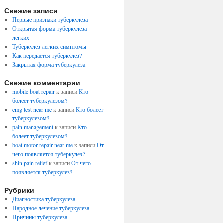
Свежие записи
Первые признаки туберкулеза
Открытая форма туберкулеза
легких
Туберкулез легких симптомы
Как передается туберкулез?
Закрытая форма туберкулеза
Свежие комментарии
mobile boat repair
к записи
Кто
болеет туберкулезом?
emg test near me
к записи
Кто болеет
туберкулезом?
pain management
к записи
Кто
болеет туберкулезом?
boat motor repair near me
к записи
От
чего появляется туберкулез?
shin pain relief
к записи
От чего
появляется туберкулез?
Рубрики
Диагностика туберкулеза
Народное лечение туберкулеза
Причины туберкулеза