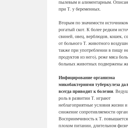
пылевым и алиментарным. Описано
при Т. у беременных.
Вторым по значимости источником
рогатый скот. К более редким ист
свиней, овец, верблюдов, кошек, с
от больного Т. животного воздуш
также при употреблении в пищу н
продуктов из него), реже мяса бо
больных животных подвержены жи
Инфицирование организма
микобактериями туберкулеза дал
всегда приводит к болезни
. Веду
роль в развитии Т. играют
неблагоприятные условия жизни и
снижение сопротивляемости орган
Восприимчивость к Т. повышается
плохом питании, длительном физи