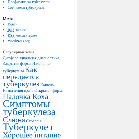
Профилактика туберкулеза
Симптомы туберкулеза
Мета
Войти
RSS
записей
RSS
комментариев
WordPress.org
Популярные темы
Дифференциальная диагностика
Закрытая форма
Излечение
Как
туберкулеза
передается
туберкулез
Кашель
Назначения врача
Открытая форма
Палочка Коха
Симптомы
туберкулеза
Слюна
Стрессы
Туберкулез
Хорошее питание