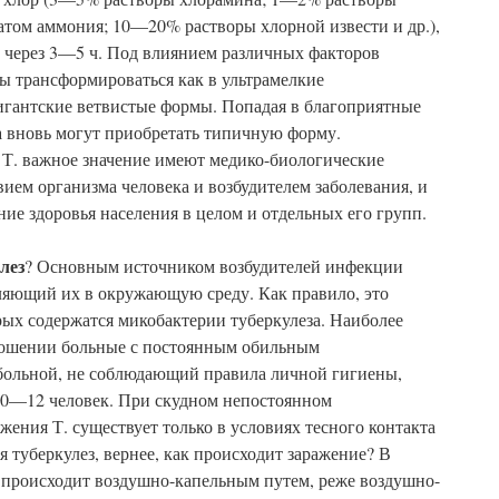
атом аммония; 10—20% растворы хлорной извести и др.),
т через 3—5 ч. Под влиянием различных факторов
ы трансформироваться как в ультрамелкие
игантские ветвистые формы. Попадая в благоприятные
а вновь могут приобретать типичную форму.
Т. важное значение имеют медико-биологические
вием организма человека и возбудителем заболевания, и
ие здоровья населения в целом и отдельных его групп.
лез
? Основным источником возбудителей инфекции
еляющий их в окружающую среду. Как правило, это
орых содержатся микобактерии туберкулеза. Наиболее
ношении больные с постоянным обильным
больной, не соблюдающий правила личной гигиены,
 10—12 человек. При скудном непостоянном
жения Т. существует только в условиях тесного контакта
ся туберкулез, вернее, как происходит заражение? В
. происходит воздушно-капельным путем, реже воздушно-