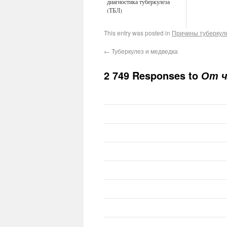
диагностика туберкулеза
(ТБЛ)
This entry was posted in
Причины туберкул
←
Туберкулез и медведка
2 749 Responses to
От ч