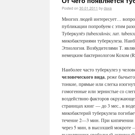
От чего появляется ту
Posted on
30.01.2011
by
daxa
Многих людей интересует…
вопро
публикации попробуем с этим разо
Туберкулёз (tuberculosis; лат. tube
микобактериями туберкулеза. Наиб
Этиология. Возбудителями Т. явл
немецким бактериологом Кохом (R.
Наиболее часто туберкулез у чело
человеческого вида
, реже бычьег
тонкие, прямые или слегка изогн
гомогенные или зернистые со слег
воздействию факторов окружающей 
страницах книг — до 3 мес., в вод
микобактерий туберкулеза погибае
течение 2—3 мин. При кипячении 
через 5 мин, в высохшей мокроте 
выделяющих свободный активный 