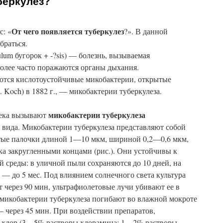
беркулез?
От чего появляется туберкулез
с: «
?». В данной
браться.
rculum бугорок + -?sis) — болезнь, вызываемая
олее часто поражаются органы дыхания.
яются кислотоустойчивые микобактерии, открытые
 Koch) в 1882 г., — микобактерии туберкулеза.
микобактерии туберкулеза
века вызывают
о вида. Микобактерии туберкулеза представляют собой
утые палочки длиной 1—10 мкм, шириной 0,2—0,6 мкм,
ка закругленными концами (рис.). Они устойчивы к
среды: в уличной пыли сохраняются до 10 дней, на
е — до 5 мес. Под влиянием солнечного света культура
т через 90 мин, ультрафиолетовые лучи убивают ее в
микобактерии туберкулеза погибают во влажной мокроте
— через 45 мин. При воздействии препаратов,
хлор (3—5% растворы хлорамина; 1—2% растворы