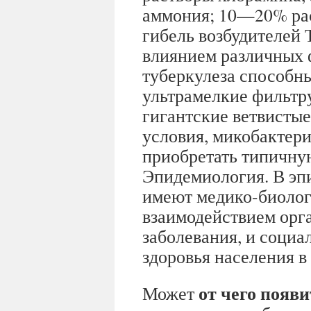
аммония; 10—20% раст
гибель возбудителей 
влиянием различных 
туберкулеза способн
ультрамелкие фильтр
гигантские ветвисты
условия, микобактери
приобретать типичну
Эпидемиология. В эп
имеют медико-биолог
взаимодействием орга
заболевания, и соци
здоровья населения в
от чего появи
Может