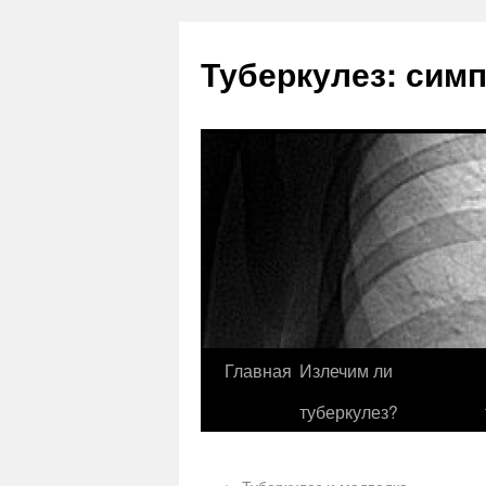
Туберкулез: сим
Главная
Излечим ли
туберкулез?
←
Туберкулез и медведка