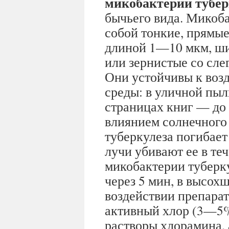
микобактерии тубер
бычьего вида. Микоб
собой тонкие, прямые
длиной 1—10 мкм, ши
или зернистые со сле
Они устойчивы к во
среды: в уличной пыл
страницах книг — до 3
влиянием солнечного 
туберкулеза погибает
лучи убивают ее в т
микобактерии туберк
через 5 мин, в высох
воздействии препара
активный хлор (3—5
растворы хлорамина,