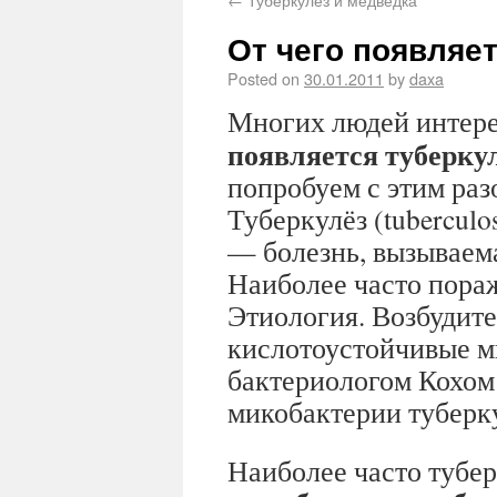
От чего появляе
Posted on
30.01.2011
by
daxa
Многих людей интер
появляется туберку
попробуем с этим раз
Туберкулёз (tuberculos
— болезнь, вызываем
Наиболее часто пора
Этиология. Возбудите
кислотоустойчивые м
бактериологом Кохом (
микобактерии туберку
Наиболее часто тубер