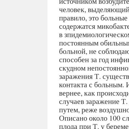
источником возбудите
человек, выделяющий
правило, это больные 
содержатся микобакт
в зпидемиологическо
постоянным обильным
больной, не соблюда
способен за год инфи
скудном непостоянно
заражения Т. существ
контакта с больным. И
вернее, как происход
случаев заражение Т
путем, реже воздушн
Описано около 100 с
плода при Т. у берем