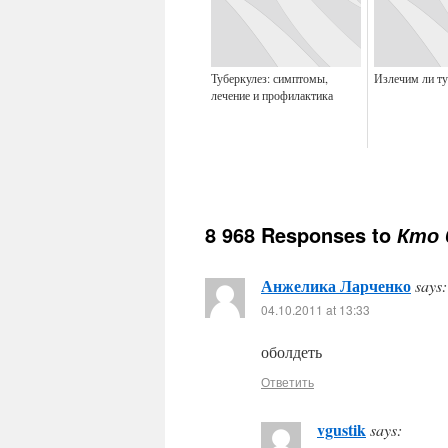
Туберкулез: симптомы,
Излечим ли ту
лечение и профилактика
8 968 Responses to
Кто 
Анжелика Ларченко
says:
04.10.2011 at 13:33
оболдеть
Ответить
vgustik
says: