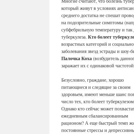
Многие считают, что болезнь тубе
который живут в условиях антиса
среднего достатка не спешат пров
на подозрительные симптомы (нап
субфебрильную температуру и так 
Кто болеет туберкул
туберкулеза.
возрастных категорий и социально
заболевания звезд эстрады и шоу-
Палочка Коха
(возбудитель данно
заражает их с одинаковой частотой
Безусловно, граждане, хорошо
питающиеся и следящие за своим
здоровьем, имеют меньше шанс поп
число тех, кто болеет туберкулезом
Однако кто сейчас может похваста
ежедневным сбалансированным
рационом? А еще быстрый темп ж
постоянные стрессы и депрессивн