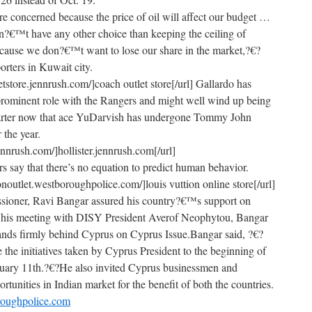
e concerned because the price of oil will affect our budget …
€™t have any other choice than keeping the ceiling of
because we don?€™t want to lose our share in the market,?€?
orters in Kuwait city.
etstore.jennrush.com/]coach outlet store[/url] Gallardo has
 prominent role with the Rangers and might well wind up being
tarter now that ace YuDarvish has undergone Tommy John
 the year.
.jennrush.com/]hollister.jennrush.com[/url]
 say that there’s no equation to predict human behavior.
tonoutlet.westboroughpolice.com/]louis vuttion online store[/url]
ioner, Ravi Bangar assured his country?€™s support on
r his meeting with DISY President Averof Neophytou, Bangar
stands firmly behind Cyprus on Cyprus Issue.Bangar said, ?€?
e initiatives taken by Cyprus President to the beginning of
ruary 11th.?€?He also invited Cyprus businessmen and
ortunities in Indian market for the benefit of both the countries.
oroughpolice.com