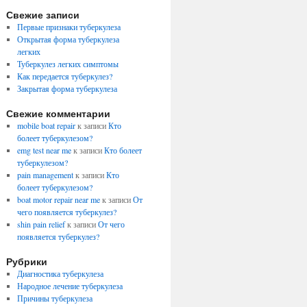
Свежие записи
Первые признаки туберкулеза
Открытая форма туберкулеза
легких
Туберкулез легких симптомы
Как передается туберкулез?
Закрытая форма туберкулеза
Свежие комментарии
mobile boat repair
к записи
Кто
болеет туберкулезом?
emg test near me
к записи
Кто болеет
туберкулезом?
pain management
к записи
Кто
болеет туберкулезом?
boat motor repair near me
к записи
От
чего появляется туберкулез?
shin pain relief
к записи
От чего
появляется туберкулез?
Рубрики
Диагностика туберкулеза
Народное лечение туберкулеза
Причины туберкулеза