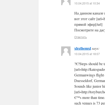
10.04.2015 at 10:34
На данном канале п
вот этот сайт [url=h
прямой эфир[/url]
Посмотрите на дасу
Ответить
xhxthemxl
says:
10.04.2015 at 18:07
?€?Steps should be t
[url=http://katespad
Germanwings flight c
Duesseldorf, Germany.
Sounds like junior h
[url=http://toryburch
€™s more than time. 
such venues is 73 pe