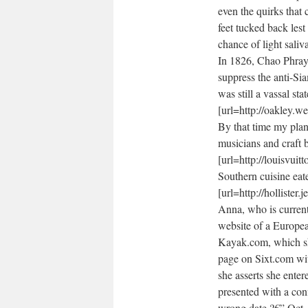
even the quirks that
feet tucked back lest
chance of light saliv
In 1826, Chao Phray
suppress the anti-S
was still a vassal s
[url=http://oakley.w
By that time my plan 
musicians and craft b
[url=http://louisvuit
Southern cuisine eat
[url=http://hollister
Anna, who is current
website of a Europea
Kayak.com, which sh
page on Sixt.com wit
she asserts she ente
presented with a conf
wrong date ?€” Oct. 