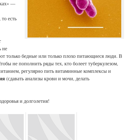
тках» —
 то есть
т
ь не
леют только бедные или только плохо питающиеся люди. В
Чтобы не пополнить ряды тех, кто болеет туберкулезом,
м питанием, регулярно пить витаминные комплексы и
ия
(сдавать анализы крови и мочи, делать
доровья и долголетия!