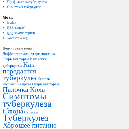
Профилактика туберкулеза
Симптомы туберкулеза
Мета
Войти
RSS
записей
RSS
комментариев
WordPress.org
Популярные темы
Дифференциальная диагностика
Закрытая форма
Излечение
Как
туберкулеза
передается
туберкулез
Кашель
Назначения врача
Открытая форма
Палочка Коха
Симптомы
туберкулеза
Слюна
Стрессы
Туберкулез
Хорошее питание