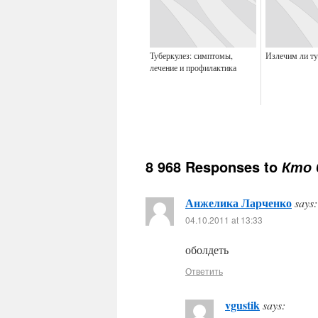
Туберкулез: симптомы,
Излечим ли ту
лечение и профилактика
8 968 Responses to
Кто 
Анжелика Ларченко
says:
04.10.2011 at 13:33
оболдеть
Ответить
vgustik
says: