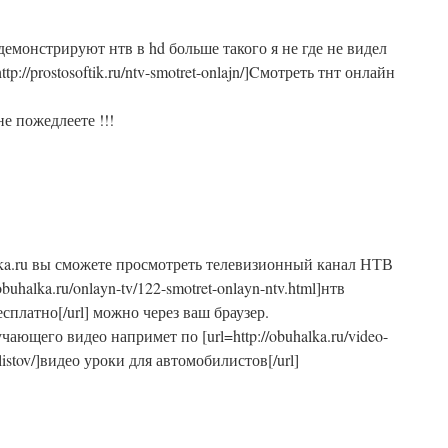
демонстрируют нтв в hd больше такого я не где не видел
ttp://prostosoftik.ru/ntv-smotret-onlajn/]Cмотреть тнт онлайн
не пожедлеете !!!
lka.ru вы сможете просмотреть телевизионный канал НТВ
obuhalka.ru/onlayn-tv/122-smotret-onlayn-ntv.html]нтв
сплатно[/url] можно через ваш браузер.
чающего видео напримет по [url=http://obuhalka.ru/video-
listov/]видео уроки для автомобилистов[/url]