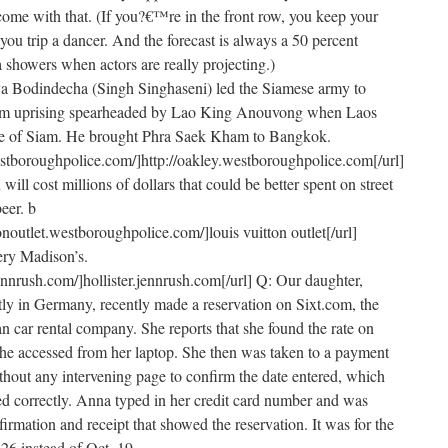
 come with that. (If you?€™re in the front row, you keep your
 you trip a dancer. And the forecast is always a 50 percent
a showers when actors are really projecting.)
a Bodindecha (Singh Singhaseni) led the Siamese army to
iam uprising spearheaded by Lao King Anouvong when Laos
tate of Siam. He brought Phra Saek Kham to Bangkok.
estboroughpolice.com/]http://oakley.westboroughpolice.com[/url]
will cost millions of dollars that could be better spent on street
eer. b
tonoutlet.westboroughpolice.com/]louis vuitton outlet[/url]
ery Madison’s.
.jennrush.com/]hollister.jennrush.com[/url] Q: Our daughter,
ly in Germany, recently made a reservation on Sixt.com, the
n car rental company. She reports that she found the rate on
e accessed from her laptop. She then was taken to a payment
hout any intervening page to confirm the date entered, which
red correctly. Anna typed in her credit card number and was
irmation and receipt that showed the reservation. It was for the
26 instead of Oct. 19.