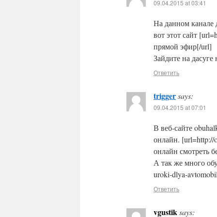
09.04.2015 at 03:41
На данном канале 
вот этот сайт [url=h
прямой эфир[/url]
Зайдите на дасуге 
Ответить
trigger
says:
09.04.2015 at 07:01
В веб-сайте obuha
онлайн. [url=http://
онлайн смотреть бе
А так же много обу
uroki-dlya-avtomobi
Ответить
vgustik
says: