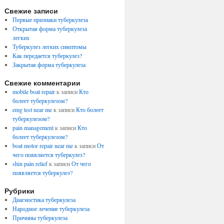
Свежие записи
Первые признаки туберкулеза
Открытая форма туберкулеза
легких
Туберкулез легких симптомы
Как передается туберкулез?
Закрытая форма туберкулеза
Свежие комментарии
mobile boat repair
к записи
Кто
болеет туберкулезом?
emg test near me
к записи
Кто болеет
туберкулезом?
pain management
к записи
Кто
болеет туберкулезом?
boat motor repair near me
к записи
От
чего появляется туберкулез?
shin pain relief
к записи
От чего
появляется туберкулез?
Рубрики
Диагностика туберкулеза
Народное лечение туберкулеза
Причины туберкулеза