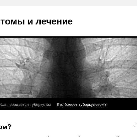
птомы и лечение
Как передается туберкулез
Кто болеет туберкулезом?
зом?
d