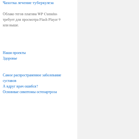
Чахотка
лечение туберкулеза
Облако тегов плагина WP Cumulus
требует для просмотра Flash Player 9
или выше.
Наши проекты
Здоровье
Самое распространенное заболевание
суставов
А вдруг врач ошибся?
Основные симптомы остеоартроза