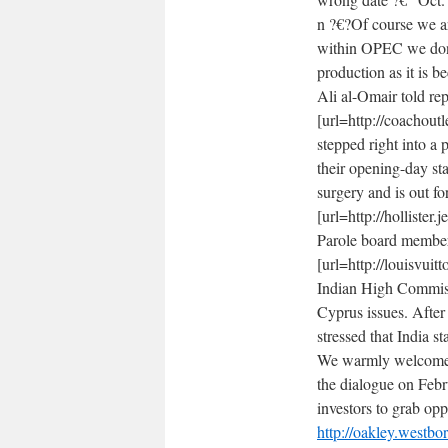
n ?€?Of course we ar
within OPEC we don?
production as it is 
Ali al-Omair told rep
[url=http://coachoutl
stepped right into a
their opening-day s
surgery and is out for
[url=http://hollister
Parole board members
[url=http://louisvuit
Indian High Commiss
Cyprus issues. Afte
stressed that India 
We warmly welcome th
the dialogue on Feb
investors to grab opp
http://oakley.westb