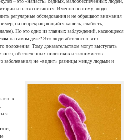
ркулез – это «напасть» бедных, малообеспеченных людей,
нитарии и плохо питаются. Именно поэтому, люди
одить регулярные обследования и не обращают внимания
ример, на непрекращающийся кашель, слабость,
далее). Но это одно из главных заблуждений, касающееся
езом
на самом деле? Это люди абсолютно всех
го положения. Тому доказательством могут выступать
бизнеса, обеспеченных политиков и экономистов…
го заболевания) не «видит» разницы между людьми и
.
асть в
.
ться
изни,
ые