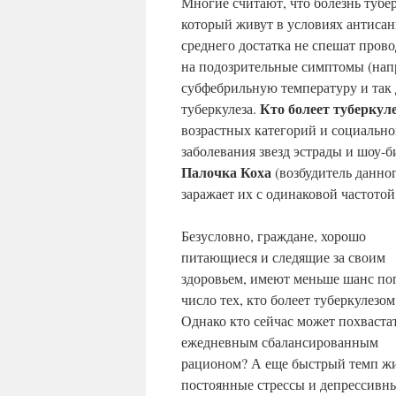
Многие считают, что болезнь тубе
который живут в условиях антиса
среднего достатка не спешат пров
на подозрительные симптомы (нап
субфебрильную температуру и так 
Кто болеет туберкул
туберкулеза.
возрастных категорий и социально
заболевания звезд эстрады и шоу-
Палочка Коха
(возбудитель данно
заражает их с одинаковой частотой
Безусловно, граждане, хорошо
питающиеся и следящие за своим
здоровьем, имеют меньше шанс поп
число тех, кто болеет туберкулезом
Однако кто сейчас может похваста
ежедневным сбалансированным
рационом? А еще быстрый темп ж
постоянные стрессы и депрессивн