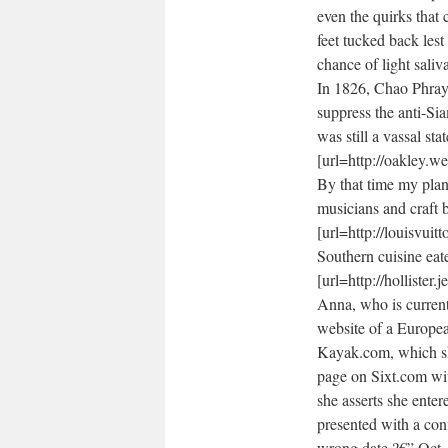
even the quirks that
feet tucked back lest
chance of light saliv
In 1826, Chao Phray
suppress the anti-S
was still a vassal s
[url=http://oakley.w
By that time my plan 
musicians and craft b
[url=http://louisvuit
Southern cuisine eat
[url=http://hollister
Anna, who is current
website of a Europea
Kayak.com, which sh
page on Sixt.com wit
she asserts she ente
presented with a conf
wrong date ?€” Oct. 