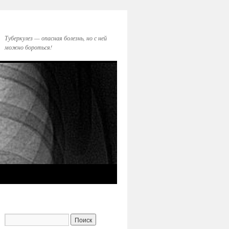
Туберкулез — опасная болезнь, но с ней
можно бороться!