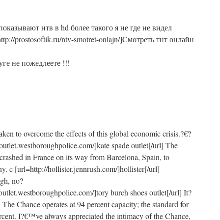
оказывают нтв в hd более такого я не где не видел
ttp://prostosoftik.ru/ntv-smotret-onlajn/]Cмотреть тнт онлайн
ге не пожедлеете !!!
aken to overcome the effects of this global economic crisis.?€?
eoutlet.westboroughpolice.com/]kate spade outlet[/url] The
rashed in France on its way from Barcelona, Spain, to
 c [url=http://hollister.jennrush.com/]hollister[/url]
igh, no?
outlet.westboroughpolice.com/]tory burch shoes outlet[/url] It?
The Chance operates at 94 percent capacity; the standard for
rcent. I?€™ve always appreciated the intimacy of the Chance,