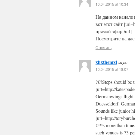
10.04.2015 at 10:34
На данном канале п
вот этот сайт [url=h
прямой эфир[/url]
Посмотрите на дасу
Ответить
xhxthemxl
says:
10.04.2015 at 18:07
?€?Steps should be t
[url=http://katespad
Germanwings flight c
Duesseldorf, Germany.
Sounds like junior h
[url=http://toryburch
€™s more than time. 
such venues is 73 pe