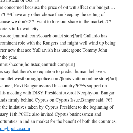
e concerned because the price of oil will affect our budget …
€™t have any other choice than keeping the ceiling of
because we don?€™t want to lose our share in the market,?€?
orters in Kuwait city.
etstore.jennrush.com/]coach outlet store[/url] Gallardo has
 prominent role with the Rangers and might well wind up being
tarter now that ace YuDarvish has undergone Tommy John
 the year.
.jennrush.com/]hollister.jennrush.com[/url]
 say that there’s no equation to predict human behavior.
tonoutlet.westboroughpolice.com/]louis vuttion online store[/url]
ioner, Ravi Bangar assured his country?€™s support on
r his meeting with DISY President Averof Neophytou, Bangar
stands firmly behind Cyprus on Cyprus Issue.Bangar said, ?€?
e initiatives taken by Cyprus President to the beginning of
ruary 11th.?€?He also invited Cyprus businessmen and
ortunities in Indian market for the benefit of both the countries.
oroughpolice.com