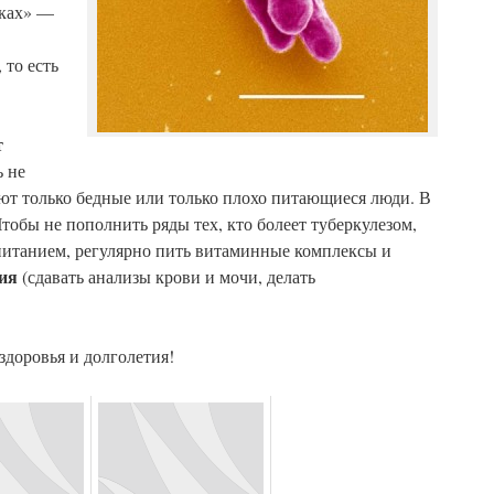
тках» —
 то есть
т
ь не
леют только бедные или только плохо питающиеся люди. В
Чтобы не пополнить ряды тех, кто болеет туберкулезом,
м питанием, регулярно пить витаминные комплексы и
ия
(сдавать анализы крови и мочи, делать
доровья и долголетия!