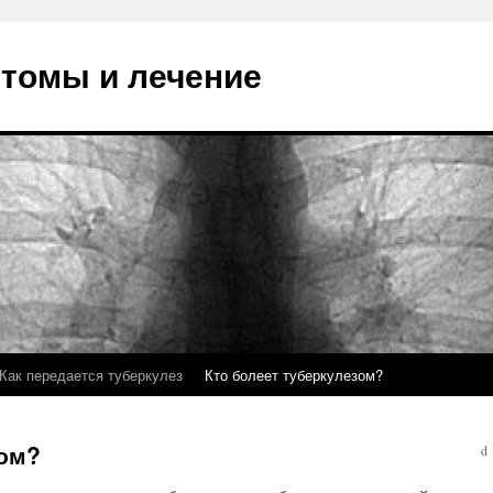
птомы и лечение
Как передается туберкулез
Кто болеет туберкулезом?
зом?
d