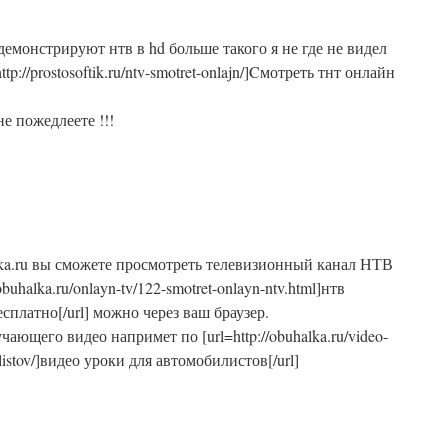
демонстрируют нтв в hd больше такого я не где не видел
ttp://prostosoftik.ru/ntv-smotret-onlajn/]Cмотреть тнт онлайн
не пожедлеете !!!
lka.ru вы сможете просмотреть телевизионный канал НТВ
obuhalka.ru/onlayn-tv/122-smotret-onlayn-ntv.html]нтв
сплатно[/url] можно через ваш браузер.
чающего видео напримет по [url=http://obuhalka.ru/video-
listov/]видео уроки для автомобилистов[/url]