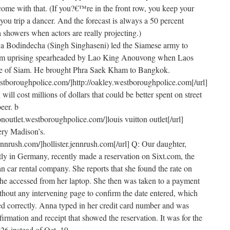
 come with that. (If you?€™re in the front row, you keep your
 you trip a dancer. And the forecast is always a 50 percent
a showers when actors are really projecting.)
a Bodindecha (Singh Singhaseni) led the Siamese army to
iam uprising spearheaded by Lao King Anouvong when Laos
tate of Siam. He brought Phra Saek Kham to Bangkok.
estboroughpolice.com/]http://oakley.westboroughpolice.com[/url]
will cost millions of dollars that could be better spent on street
eer. b
tonoutlet.westboroughpolice.com/]louis vuitton outlet[/url]
ery Madison’s.
.jennrush.com/]hollister.jennrush.com[/url] Q: Our daughter,
ly in Germany, recently made a reservation on Sixt.com, the
n car rental company. She reports that she found the rate on
e accessed from her laptop. She then was taken to a payment
hout any intervening page to confirm the date entered, which
red correctly. Anna typed in her credit card number and was
irmation and receipt that showed the reservation. It was for the
26 instead of Oct. 19.