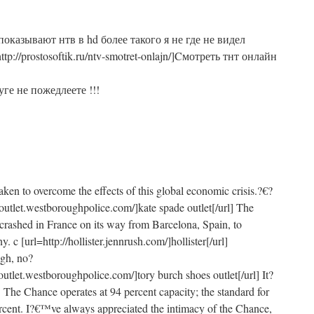
оказывают нтв в hd более такого я не где не видел
ttp://prostosoftik.ru/ntv-smotret-onlajn/]Cмотреть тнт онлайн
ге не пожедлеете !!!
aken to overcome the effects of this global economic crisis.?€?
eoutlet.westboroughpolice.com/]kate spade outlet[/url] The
rashed in France on its way from Barcelona, Spain, to
 c [url=http://hollister.jennrush.com/]hollister[/url]
igh, no?
outlet.westboroughpolice.com/]tory burch shoes outlet[/url] It?
The Chance operates at 94 percent capacity; the standard for
rcent. I?€™ve always appreciated the intimacy of the Chance,