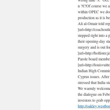
n ?€?Of course we ar
within OPEC we don?
production as it is 
Ali al-Omair told rep
[url=http://coachoutl
stepped right into a
their opening-day s
surgery and is out for
[url=http://hollister
Parole board members
[url=http://louisvuit
Indian High Commiss
Cyprus issues. Afte
stressed that India 
We warmly welcome th
the dialogue on Feb
investors to grab opp
http://oakley.westb