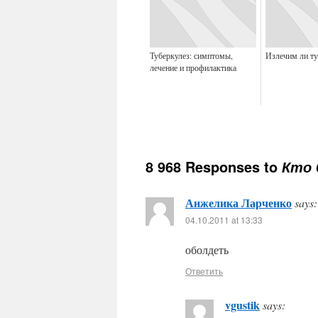
Туберкулез: симптомы,
Излечим ли ту
лечение и профилактика
8 968 Responses to
Кто 
Анжелика Ларченко
says:
04.10.2011 at 13:33
оболдеть
Ответить
vgustik
says: