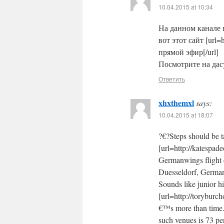
10.04.2015 at 10:34
На данном канале п
вот этот сайт [url=h
прямой эфир[/url]
Посмотрите на дасу
Ответить
xhxthemxl
says:
10.04.2015 at 18:07
?€?Steps should be t
[url=http://katespad
Germanwings flight c
Duesseldorf, Germany.
Sounds like junior h
[url=http://toryburch
€™s more than time. 
such venues is 73 pe