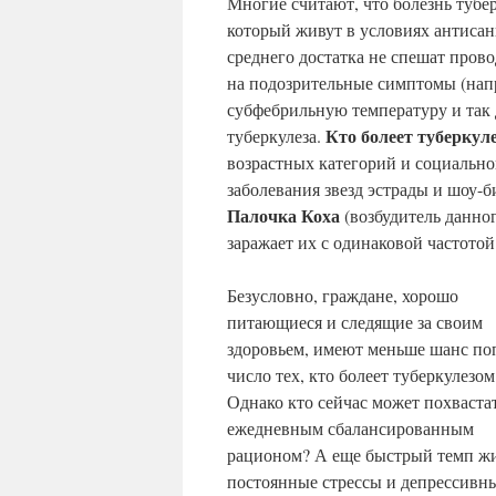
Многие считают, что болезнь тубе
который живут в условиях антиса
среднего достатка не спешат пров
на подозрительные симптомы (нап
субфебрильную температуру и так 
Кто болеет туберкул
туберкулеза.
возрастных категорий и социально
заболевания звезд эстрады и шоу-
Палочка Коха
(возбудитель данно
заражает их с одинаковой частотой
Безусловно, граждане, хорошо
питающиеся и следящие за своим
здоровьем, имеют меньше шанс поп
число тех, кто болеет туберкулезом
Однако кто сейчас может похваста
ежедневным сбалансированным
рационом? А еще быстрый темп ж
постоянные стрессы и депрессивн