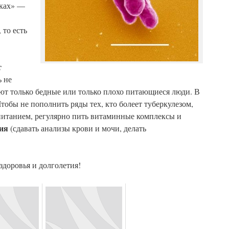
тках» —
 то есть
т
ь не
леют только бедные или только плохо питающиеся люди. В
Чтобы не пополнить ряды тех, кто болеет туберкулезом,
м питанием, регулярно пить витаминные комплексы и
ия
(сдавать анализы крови и мочи, делать
доровья и долголетия!