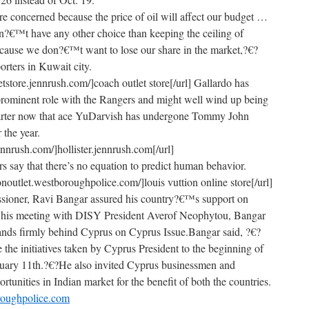
e concerned because the price of oil will affect our budget …
€™t have any other choice than keeping the ceiling of
because we don?€™t want to lose our share in the market,?€?
orters in Kuwait city.
etstore.jennrush.com/]coach outlet store[/url] Gallardo has
 prominent role with the Rangers and might well wind up being
tarter now that ace YuDarvish has undergone Tommy John
 the year.
.jennrush.com/]hollister.jennrush.com[/url]
 say that there’s no equation to predict human behavior.
tonoutlet.westboroughpolice.com/]louis vuttion online store[/url]
ioner, Ravi Bangar assured his country?€™s support on
r his meeting with DISY President Averof Neophytou, Bangar
stands firmly behind Cyprus on Cyprus Issue.Bangar said, ?€?
e initiatives taken by Cyprus President to the beginning of
ruary 11th.?€?He also invited Cyprus businessmen and
ortunities in Indian market for the benefit of both the countries.
oroughpolice.com