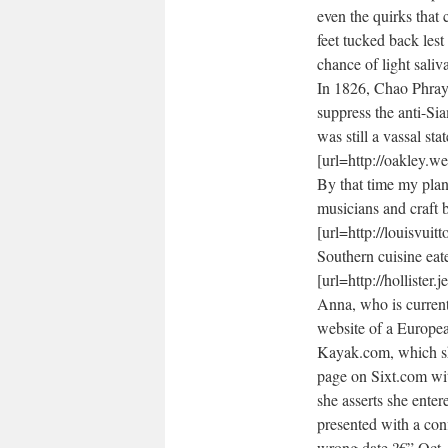
even the quirks that
feet tucked back lest
chance of light saliv
In 1826, Chao Phray
suppress the anti-S
was still a vassal s
[url=http://oakley.w
By that time my plan 
musicians and craft b
[url=http://louisvuit
Southern cuisine eat
[url=http://hollister
Anna, who is current
website of a Europea
Kayak.com, which sh
page on Sixt.com wit
she asserts she ente
presented with a conf
wrong date ?€” Oct. 