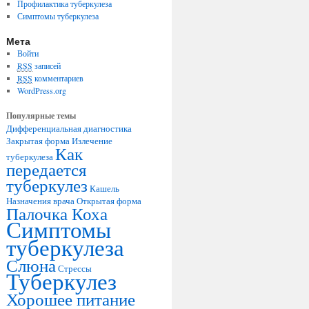
Профилактика туберкулеза
Симптомы туберкулеза
Мета
Войти
RSS
записей
RSS
комментариев
WordPress.org
Популярные темы
Дифференциальная диагностика
Закрытая форма
Излечение
Как
туберкулеза
передается
туберкулез
Кашель
Назначения врача
Открытая форма
Палочка Коха
Симптомы
туберкулеза
Слюна
Стрессы
Туберкулез
Хорошее питание