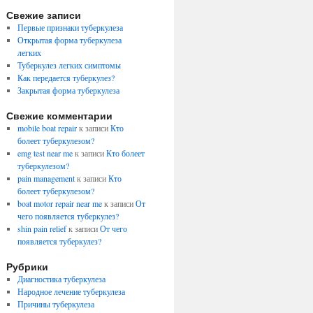
Свежие записи
Первые признаки туберкулеза
Открытая форма туберкулеза
легких
Туберкулез легких симптомы
Как передается туберкулез?
Закрытая форма туберкулеза
Свежие комментарии
mobile boat repair
к записи
Кто
болеет туберкулезом?
emg test near me
к записи
Кто болеет
туберкулезом?
pain management
к записи
Кто
болеет туберкулезом?
boat motor repair near me
к записи
От
чего появляется туберкулез?
shin pain relief
к записи
От чего
появляется туберкулез?
Рубрики
Диагностика туберкулеза
Народное лечение туберкулеза
Причины туберкулеза