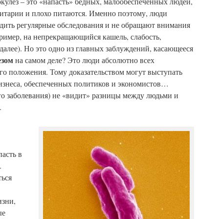
ркулез – это «напасть» бедных, малообеспеченных людей,
нитарии и плохо питаются. Именно поэтому, люди
одить регулярные обследования и не обращают внимания
ример, на непрекращающийся кашель, слабость,
далее). Но это одно из главных заблуждений, касающееся
езом
на самом деле? Это люди абсолютно всех
го положения. Тому доказательством могут выступать
бизнеса, обеспеченных политиков и экономистов…
го заболевания) не «видит» разницы между людьми и
.
асть в
.
ться
изни,
ые