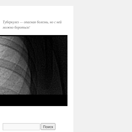
Туберкулез — опасная болезнь, но с ней
можно бороться!