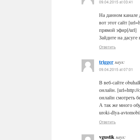
09.04.2015 at 03:41
На данном канале 
вот этот сайт [url=h
прямой эфир[/url]
Зайдите на дасуге 
Ответить
trigger
says:
09.04.2015 at 07:01
В веб-сайте obuha
онлайн. [url=http://
онлайн смотреть бе
А так же много обу
uroki-dlya-avtomobi
Ответить
vgustik
says: