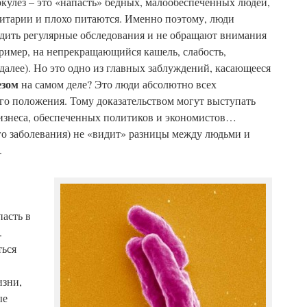
ркулез – это «напасть» бедных, малообеспеченных людей,
нитарии и плохо питаются. Именно поэтому, люди
одить регулярные обследования и не обращают внимания
ример, на непрекращающийся кашель, слабость,
далее). Но это одно из главных заблуждений, касающееся
езом
на самом деле? Это люди абсолютно всех
го положения. Тому доказательством могут выступать
бизнеса, обеспеченных политиков и экономистов…
го заболевания) не «видит» разницы между людьми и
.
асть в
.
ться
изни,
ые