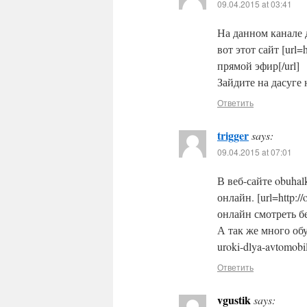
09.04.2015 at 03:41
На данном канале 
вот этот сайт [url=h
прямой эфир[/url]
Зайдите на дасуге 
Ответить
trigger
says:
09.04.2015 at 07:01
В веб-сайте obuha
онлайн. [url=http://
онлайн смотреть бе
А так же много обу
uroki-dlya-avtomobi
Ответить
vgustik
says: