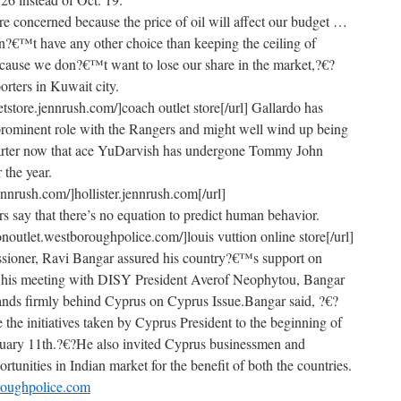
e concerned because the price of oil will affect our budget …
€™t have any other choice than keeping the ceiling of
because we don?€™t want to lose our share in the market,?€?
orters in Kuwait city.
etstore.jennrush.com/]coach outlet store[/url] Gallardo has
 prominent role with the Rangers and might well wind up being
tarter now that ace YuDarvish has undergone Tommy John
 the year.
.jennrush.com/]hollister.jennrush.com[/url]
 say that there’s no equation to predict human behavior.
tonoutlet.westboroughpolice.com/]louis vuttion online store[/url]
ioner, Ravi Bangar assured his country?€™s support on
r his meeting with DISY President Averof Neophytou, Bangar
stands firmly behind Cyprus on Cyprus Issue.Bangar said, ?€?
e initiatives taken by Cyprus President to the beginning of
ruary 11th.?€?He also invited Cyprus businessmen and
ortunities in Indian market for the benefit of both the countries.
oroughpolice.com