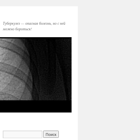
Туберкулез — опасная болезнь, но с ней
можно бороться!