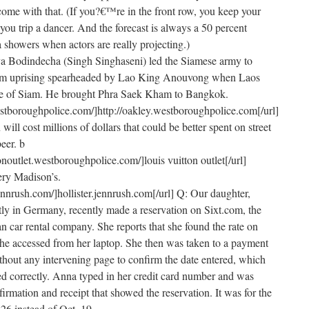
 come with that. (If you?€™re in the front row, you keep your
 you trip a dancer. And the forecast is always a 50 percent
a showers when actors are really projecting.)
a Bodindecha (Singh Singhaseni) led the Siamese army to
iam uprising spearheaded by Lao King Anouvong when Laos
tate of Siam. He brought Phra Saek Kham to Bangkok.
estboroughpolice.com/]http://oakley.westboroughpolice.com[/url]
will cost millions of dollars that could be better spent on street
eer. b
tonoutlet.westboroughpolice.com/]louis vuitton outlet[/url]
ery Madison’s.
.jennrush.com/]hollister.jennrush.com[/url] Q: Our daughter,
ly in Germany, recently made a reservation on Sixt.com, the
n car rental company. She reports that she found the rate on
e accessed from her laptop. She then was taken to a payment
hout any intervening page to confirm the date entered, which
red correctly. Anna typed in her credit card number and was
irmation and receipt that showed the reservation. It was for the
26 instead of Oct. 19.