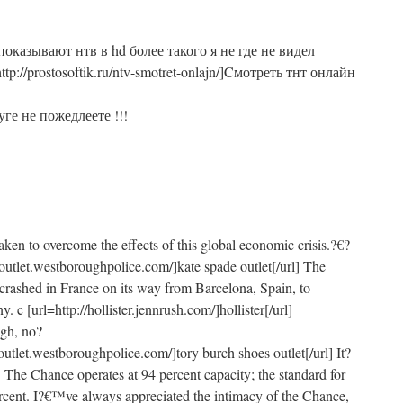
оказывают нтв в hd более такого я не где не видел
ttp://prostosoftik.ru/ntv-smotret-onlajn/]Cмотреть тнт онлайн
ге не пожедлеете !!!
aken to overcome the effects of this global economic crisis.?€?
eoutlet.westboroughpolice.com/]kate spade outlet[/url] The
rashed in France on its way from Barcelona, Spain, to
 c [url=http://hollister.jennrush.com/]hollister[/url]
igh, no?
outlet.westboroughpolice.com/]tory burch shoes outlet[/url] It?
The Chance operates at 94 percent capacity; the standard for
rcent. I?€™ve always appreciated the intimacy of the Chance,