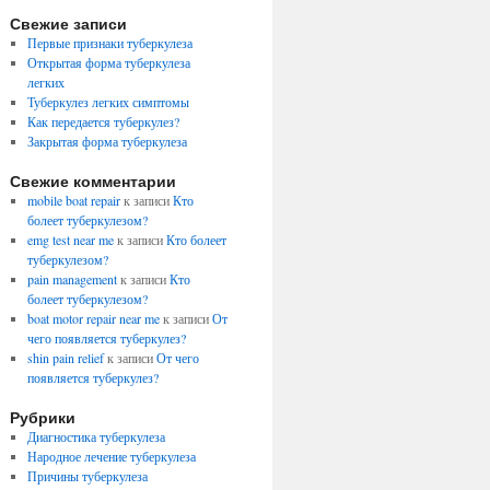
Свежие записи
Первые признаки туберкулеза
Открытая форма туберкулеза
легких
Туберкулез легких симптомы
Как передается туберкулез?
Закрытая форма туберкулеза
Свежие комментарии
mobile boat repair
к записи
Кто
болеет туберкулезом?
emg test near me
к записи
Кто болеет
туберкулезом?
pain management
к записи
Кто
болеет туберкулезом?
boat motor repair near me
к записи
От
чего появляется туберкулез?
shin pain relief
к записи
От чего
появляется туберкулез?
Рубрики
Диагностика туберкулеза
Народное лечение туберкулеза
Причины туберкулеза