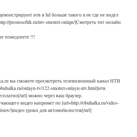
демонстрируют нтв в hd больше такого я не где не видел
ttp://prostosoftik.ru/ntv-smotret-onlajn/]Cмотреть тнт онлайн
не пожедлеете !!!
lka.ru вы сможете просмотреть телевизионный канал НТВ
obuhalka.ru/onlayn-tv/122-smotret-onlayn-ntv.html]нтв
сплатно[/url] можно через ваш браузер.
чающего видео напримет по [url=http://obuhalka.ru/video-
listov/]видео уроки для автомобилистов[/url]