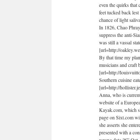
even the quirks that
feet tucked back lest
chance of light saliv
In 1826, Chao Phray
suppress the anti-S
was still a vassal s
[url=http://oakley.w
By that time my plan 
musicians and craft b
[url=http://louisvuit
Southern cuisine eat
[url=http://hollister
Anna, who is current
website of a Europea
Kayak.com, which sh
page on Sixt.com wit
she asserts she ente
presented with a conf
wrong date ?€” Oct. 