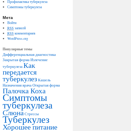
Профилактика туберкулеза
Симптомы туберкулеза
Мета
Войти
RSS
записей
RSS
комментариев
WordPress.org
Популярные темы
Дифференциальная диагностика
Закрытая форма
Излечение
Как
туберкулеза
передается
туберкулез
Кашель
Назначения врача
Открытая форма
Палочка Коха
Симптомы
туберкулеза
Слюна
Стрессы
Туберкулез
Хорошее питание