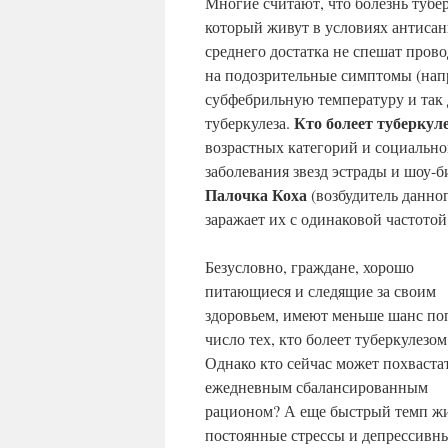
Многие считают, что болезнь тубе
который живут в условиях антиса
среднего достатка не спешат пров
на подозрительные симптомы (нап
субфебрильную температуру и так 
Кто болеет туберкул
туберкулеза.
возрастных категорий и социально
заболевания звезд эстрады и шоу-
Палочка Коха
(возбудитель данно
заражает их с одинаковой частотой
Безусловно, граждане, хорошо
питающиеся и следящие за своим
здоровьем, имеют меньше шанс поп
число тех, кто болеет туберкулезом
Однако кто сейчас может похваста
ежедневным сбалансированным
рационом? А еще быстрый темп ж
постоянные стрессы и депрессивн