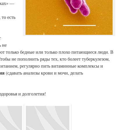
тках» —
 то есть
т
ь не
леют только бедные или только плохо питающиеся люди. В
Чтобы не пополнить ряды тех, кто болеет туберкулезом,
м питанием, регулярно пить витаминные комплексы и
ия
(сдавать анализы крови и мочи, делать
доровья и долголетия!