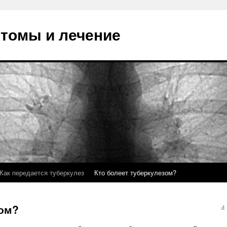
птомы и лечение
Как передается туберкулез
Кто болеет туберкулезом?
зом?
d