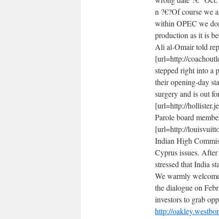
n ?€?Of course we ar
within OPEC we don?
production as it is 
Ali al-Omair told rep
[url=http://coachoutl
stepped right into a
their opening-day s
surgery and is out for
[url=http://hollister
Parole board members
[url=http://louisvuit
Indian High Commiss
Cyprus issues. Afte
stressed that India 
We warmly welcome th
the dialogue on Feb
investors to grab opp
http://oakley.westb