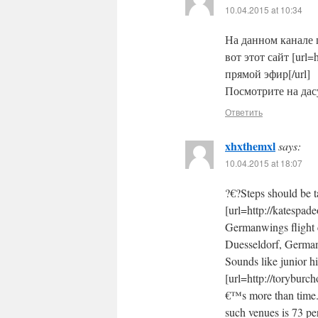
10.04.2015 at 10:34
На данном канале п
вот этот сайт [url=h
прямой эфир[/url]
Посмотрите на дасу
Ответить
xhxthemxl
says:
10.04.2015 at 18:07
?€?Steps should be t
[url=http://katespad
Germanwings flight c
Duesseldorf, Germany.
Sounds like junior h
[url=http://toryburch
€™s more than time. 
such venues is 73 pe