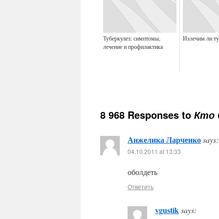
Туберкулез: симптомы,
Излечим ли ту
лечение и профилактика
8 968 Responses to
Кто 
Анжелика Ларченко
says:
04.10.2011 at 13:33
оболдеть
Ответить
vgustik
says: