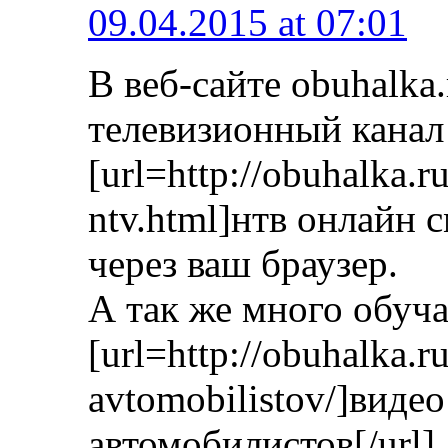
09.04.2015 at 07:01
В веб-сайте obuhalka
телевизионный канал
[url=http://obuhalka.r
ntv.html]нтв онлайн 
через ваш браузер.
А так же много обуч
[url=http://obuhalka.r
avtomobilistov/]виде
автомобилистов[/url]