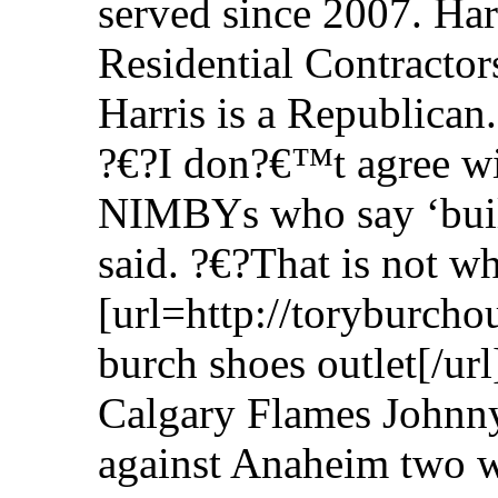
served since 2007. Harr
Residential Contracto
Harris is a Republican.
?€?I don?€™t agree wit
NIMBYs who say ‘buil
said. ?€?That is not w
[url=http://toryburcho
burch shoes outlet[/
Calgary Flames Johnny
against Anaheim two w