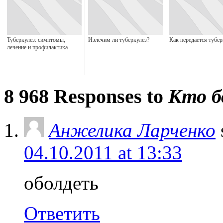
Туберкулез: симптомы,
Излечим ли туберкулез?
Как передается тубер
лечение и профилактика
8 968 Responses to
Кто б
Анжелика Ларченко
04.10.2011 at 13:33
оболдеть
Ответить