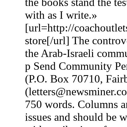
the books stand the tes
with as I write.»
[url=http://coachoutle
store[/url] The contro
the Arab-Israeli commu
p Send Community Per
(P.O. Box 70710, Fair
(letters@newsminer.co
750 words. Columns ar
issues and should be w