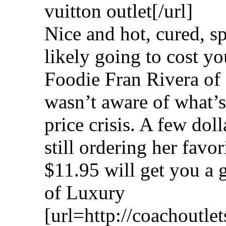
vuitton outlet[/url]
Nice and hot, cured, s
likely going to cost yo
Foodie Fran Rivera of
wasn’t aware of what’s
price crisis. A few dol
still ordering her favo
$11.95 will get you a 
of Luxury
[url=http://coachoutle