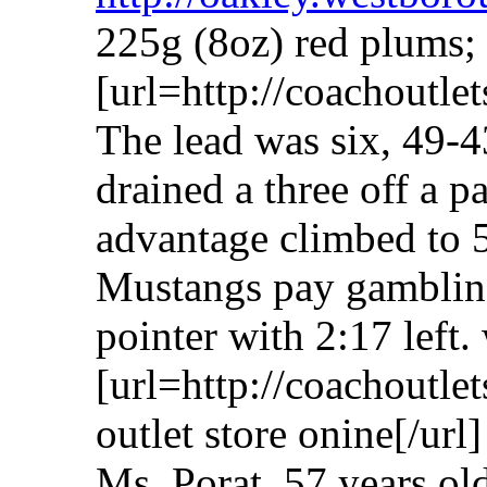
225g (8oz) red plums;
[url=http://coachoutle
The lead was six, 49-4
drained a three off a p
advantage climbed to 
Mustangs pay gambling 
pointer with 2:17 left.
[url=http://coachoutle
outlet store onine[/url]
Ms. Porat, 57 years ol