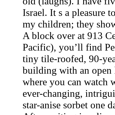
old (laughs). I have fi
Israel. It s a pleasure t
my children; they sho
A block over at 913 Ce
Pacific), you’ll find P
tiny tile-roofed, 90-y
building with an open
where you can watch wo
ever-changing, intrigu
star-anise sorbet one d