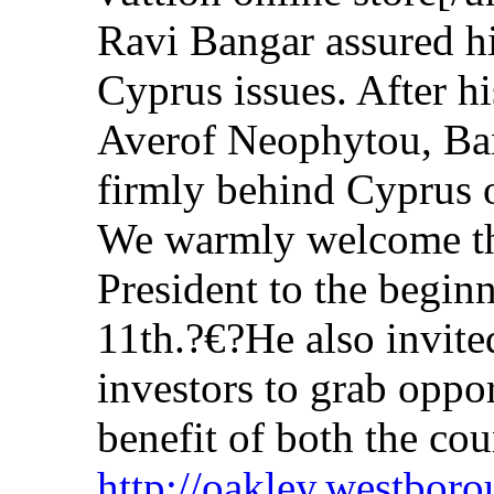
Ravi Bangar assured h
Cyprus issues. After h
Averof Neophytou, Bang
firmly behind Cyprus 
We warmly welcome the
President to the begin
11th.?€?He also invit
investors to grab oppor
benefit of both the cou
http://oakley.westbor