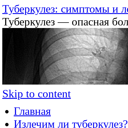
Туберкулез: симптомы и л
Туберкулез — опасная бол
Skip to content
Главная
Излечим ли туберкулез?