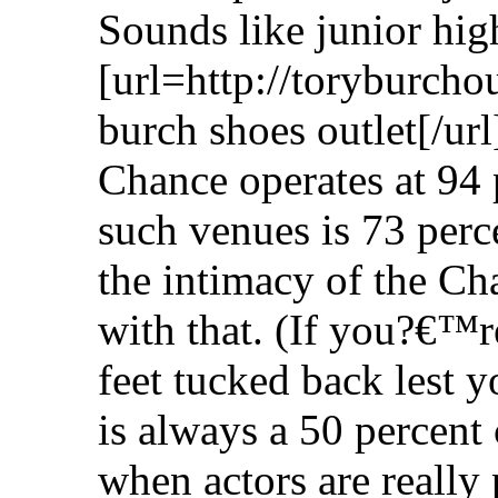
Sounds like junior hig
[url=http://toryburcho
burch shoes outlet[/ur
Chance operates at 94 
such venues is 73 per
the intimacy of the Ch
with that. (If you?€™r
feet tucked back lest y
is always a 50 percent 
when actors are really 