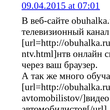
09.04.2015 at 07:01
В веб-сайте obuhalka
телевизионный канал
[url=http://obuhalka.r
ntv.html]нтв онлайн 
через ваш браузер.
А так же много обуч
[url=http://obuhalka.r
avtomobilistov/]виде
автомобилистов[/url]