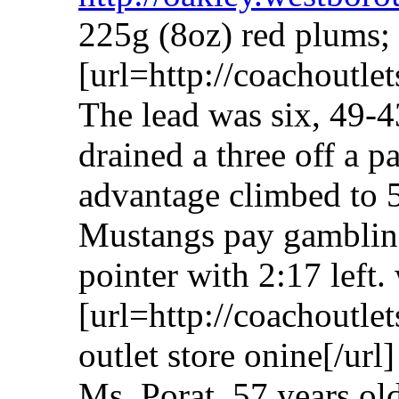
225g (8oz) red plums;
[url=http://coachoutle
The lead was six, 49-4
drained a three off a p
advantage climbed to 
Mustangs pay gambling 
pointer with 2:17 left.
[url=http://coachoutle
outlet store onine[/url]
Ms. Porat, 57 years ol