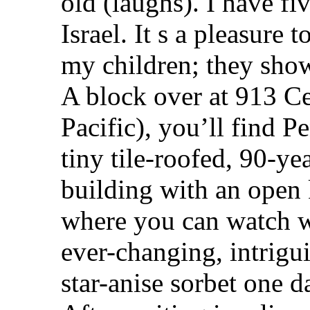
old (laughs). I have fi
Israel. It s a pleasure t
my children; they sho
A block over at 913 Ce
Pacific), you’ll find P
tiny tile-roofed, 90-y
building with an open
where you can watch wo
ever-changing, intrigu
star-anise sorbet one d