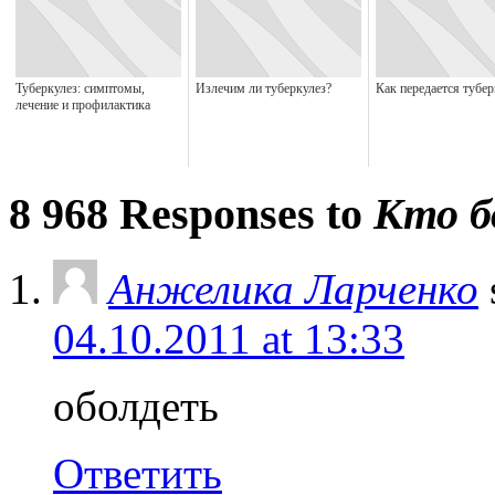
Туберкулез: симптомы,
Излечим ли туберкулез?
Как передается тубер
лечение и профилактика
8 968 Responses to
Кто б
Анжелика Ларченко
04.10.2011 at 13:33
оболдеть
Ответить