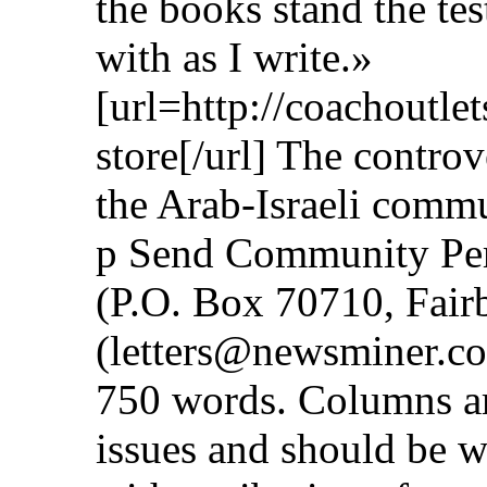
the books stand the tes
with as I write.»
[url=http://coachoutle
store[/url] The contro
the Arab-Israeli commu
p Send Community Per
(P.O. Box 70710, Fair
(letters@newsminer.co
750 words. Columns ar
issues and should be w