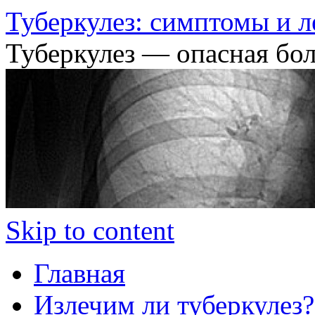
Туберкулез: симптомы и л
Туберкулез — опасная бол
Skip to content
Главная
Излечим ли туберкулез?