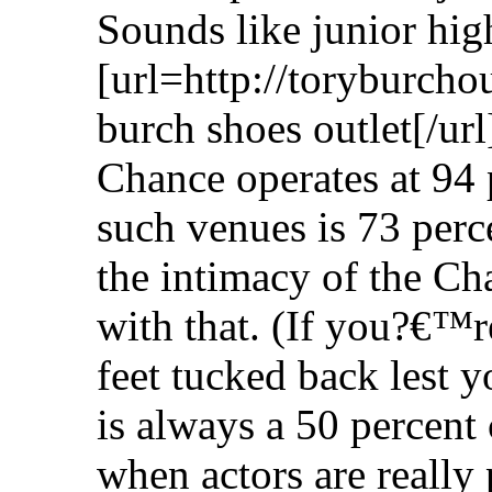
Sounds like junior hig
[url=http://toryburcho
burch shoes outlet[/ur
Chance operates at 94 
such venues is 73 per
the intimacy of the Ch
with that. (If you?€™r
feet tucked back lest y
is always a 50 percent 
when actors are really 