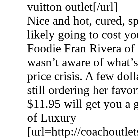
vuitton outlet[/url]
Nice and hot, cured, s
likely going to cost yo
Foodie Fran Rivera of
wasn’t aware of what’s
price crisis. A few dol
still ordering her favo
$11.95 will get you a 
of Luxury
[url=http://coachoutle