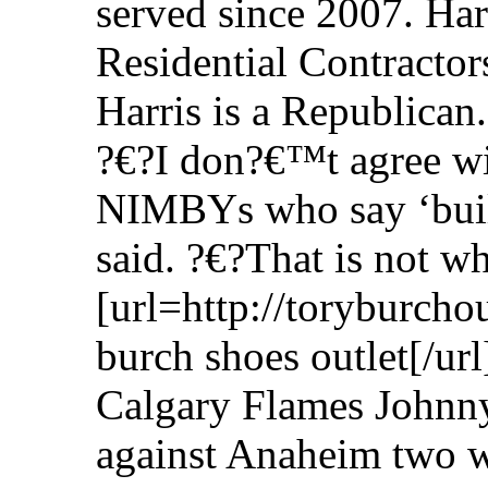
served since 2007. Harr
Residential Contracto
Harris is a Republican.
?€?I don?€™t agree wit
NIMBYs who say ‘buil
said. ?€?That is not w
[url=http://toryburcho
burch shoes outlet[/
Calgary Flames Johnny
against Anaheim two w