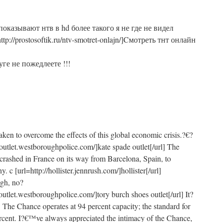
оказывают нтв в hd более такого я не где не видел
ttp://prostosoftik.ru/ntv-smotret-onlajn/]Cмотреть тнт онлайн
ге не пожедлеете !!!
aken to overcome the effects of this global economic crisis.?€?
eoutlet.westboroughpolice.com/]kate spade outlet[/url] The
rashed in France on its way from Barcelona, Spain, to
 c [url=http://hollister.jennrush.com/]hollister[/url]
igh, no?
outlet.westboroughpolice.com/]tory burch shoes outlet[/url] It?
The Chance operates at 94 percent capacity; the standard for
rcent. I?€™ve always appreciated the intimacy of the Chance,