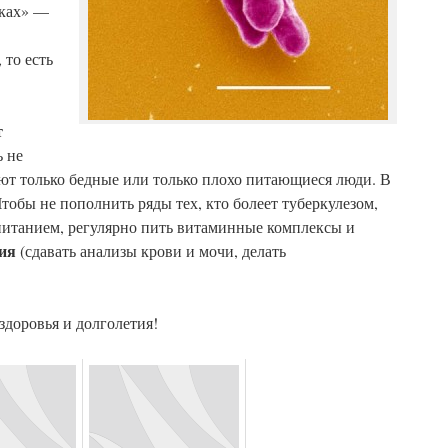
тках» —
 то есть
т
ь не
леют только бедные или только плохо питающиеся люди. В
Чтобы не пополнить ряды тех, кто болеет туберкулезом,
м питанием, регулярно пить витаминные комплексы и
ия
(сдавать анализы крови и мочи, делать
доровья и долголетия!