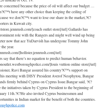
e concerned because the price of oil will affect our budget …
€™t have any other choice than keeping the ceiling of
because we don?€™t want to lose our share in the market,?€?
orters in Kuwait city.
etstore.jennrush.com/]coach outlet store[/url] Gallardo has
 prominent role with the Rangers and might well wind up being
tarter now that ace YuDarvish has undergone Tommy John
 the year.
.jennrush.com/]hollister.jennrush.com[/url]
 say that there’s no equation to predict human behavior.
tonoutlet.westboroughpolice.com/]louis vuttion online store[/url]
ioner, Ravi Bangar assured his country?€™s support on
r his meeting with DISY President Averof Neophytou, Bangar
stands firmly behind Cyprus on Cyprus Issue.Bangar said, ?€?
e initiatives taken by Cyprus President to the beginning of
ruary 11th.?€?He also invited Cyprus businessmen and
ortunities in Indian market for the benefit of both the countries.
oroughpolice.com