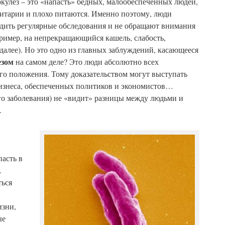
ркулез – это «напасть» бедных, малообеспеченных людей,
нитарии и плохо питаются. Именно поэтому, люди
одить регулярные обследования и не обращают внимания
ример, на непрекращающийся кашель, слабость,
далее). Но это одно из главных заблуждений, касающееся
езом
на самом деле? Это люди абсолютно всех
го положения. Тому доказательством могут выступать
бизнеса, обеспеченных политиков и экономистов…
го заболевания) не «видит» разницы между людьми и
.
асть в
.
ться
изни,
ые