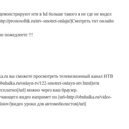
демонстрируют нтв в hd больше такого я не где не видел
ttp://prostosoftik.ru/ntv-smotret-onlajn/]Cмотреть тнт онлайн
не пожедлеете !!!
lka.ru вы сможете просмотреть телевизионный канал НТВ
obuhalka.ru/onlayn-tv/122-smotret-onlayn-ntv.html]нтв
сплатно[/url] можно через ваш браузер.
чающего видео напримет по [url=http://obuhalka.ru/video-
listov/]видео уроки для автомобилистов[/url]