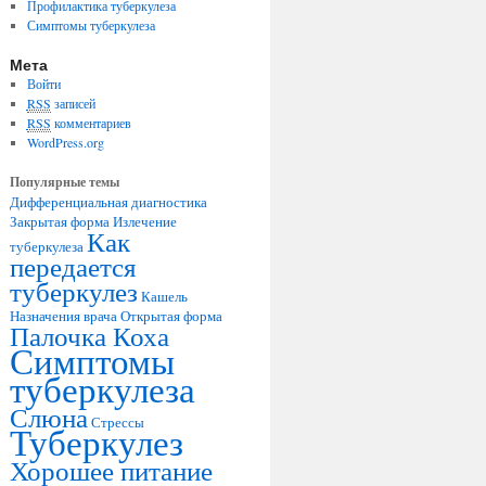
Профилактика туберкулеза
Симптомы туберкулеза
Мета
Войти
RSS
записей
RSS
комментариев
WordPress.org
Популярные темы
Дифференциальная диагностика
Закрытая форма
Излечение
Как
туберкулеза
передается
туберкулез
Кашель
Назначения врача
Открытая форма
Палочка Коха
Симптомы
туберкулеза
Слюна
Стрессы
Туберкулез
Хорошее питание