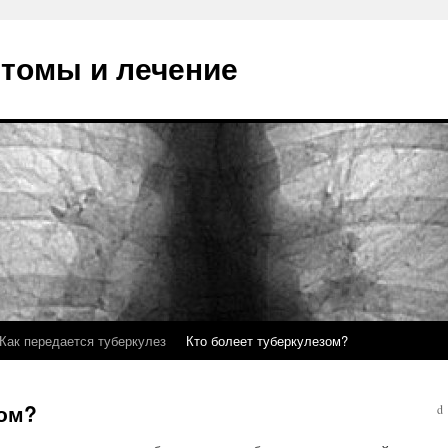
птомы и лечение
Как передается туберкулез
Кто болеет туберкулезом?
зом?
d