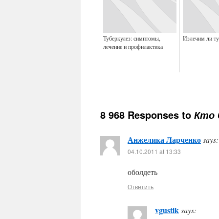
Туберкулез: симптомы,
Излечим ли ту
лечение и профилактика
8 968 Responses to
Кто 
Анжелика Ларченко
says:
04.10.2011 at 13:33
оболдеть
Ответить
vgustik
says: