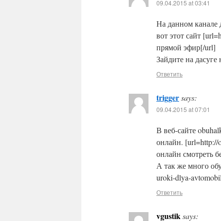
09.04.2015 at 03:41
На данном канале 
вот этот сайт [url=h
прямой эфир[/url]
Зайдите на дасуге 
Ответить
trigger
says:
09.04.2015 at 07:01
В веб-сайте obuha
онлайн. [url=http://
онлайн смотреть бе
А так же много обу
uroki-dlya-avtomobi
Ответить
vgustik
says: