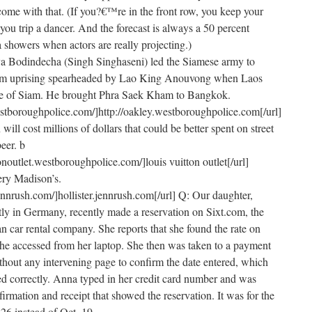
 come with that. (If you?€™re in the front row, you keep your
 you trip a dancer. And the forecast is always a 50 percent
a showers when actors are really projecting.)
a Bodindecha (Singh Singhaseni) led the Siamese army to
iam uprising spearheaded by Lao King Anouvong when Laos
tate of Siam. He brought Phra Saek Kham to Bangkok.
estboroughpolice.com/]http://oakley.westboroughpolice.com[/url]
will cost millions of dollars that could be better spent on street
eer. b
tonoutlet.westboroughpolice.com/]louis vuitton outlet[/url]
ery Madison’s.
.jennrush.com/]hollister.jennrush.com[/url] Q: Our daughter,
ly in Germany, recently made a reservation on Sixt.com, the
n car rental company. She reports that she found the rate on
e accessed from her laptop. She then was taken to a payment
hout any intervening page to confirm the date entered, which
red correctly. Anna typed in her credit card number and was
irmation and receipt that showed the reservation. It was for the
26 instead of Oct. 19.