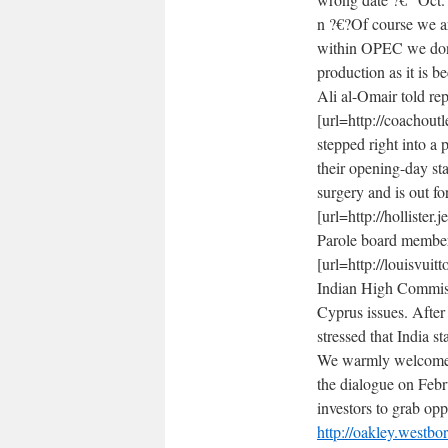
n ?€?Of course we ar
within OPEC we don?
production as it is 
Ali al-Omair told rep
[url=http://coachoutl
stepped right into a
their opening-day s
surgery and is out for
[url=http://hollister
Parole board members
[url=http://louisvuit
Indian High Commiss
Cyprus issues. Afte
stressed that India 
We warmly welcome th
the dialogue on Feb
investors to grab opp
http://oakley.westb