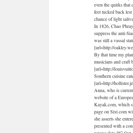
even the quirks that
feet tucked back lest
chance of light saliv
In 1826, Chao Phray
suppress the anti-S
was still a vassal s
[url=http://oakley.w
By that time my plan 
musicians and craft b
[url=http://louisvuit
Southern cuisine eat
[url=http://hollister
Anna, who is current
website of a Europea
Kayak.com, which sh
page on Sixt.com wit
she asserts she ente
presented with a conf
wrong date ?€” Oct. 