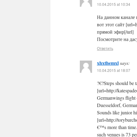
10.04.2015 at 10:34
На данном канале п
вот этот сайт [url=h
прямой эфир[/url]
Посмотрите на дасу
Ответить
xhxthemxl
says:
10.04.2015 at 18:07
?€?Steps should be t
[url=http://katespad
Germanwings flight c
Duesseldorf, Germany.
Sounds like junior h
[url=http://toryburch
€™s more than time. 
such venues is 73 pe