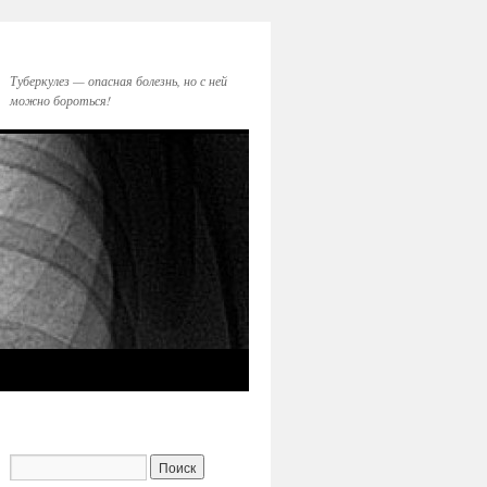
Туберкулез — опасная болезнь, но с ней
можно бороться!