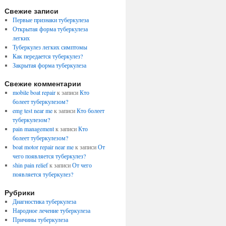
Свежие записи
Первые признаки туберкулеза
Открытая форма туберкулеза
легких
Туберкулез легких симптомы
Как передается туберкулез?
Закрытая форма туберкулеза
Свежие комментарии
mobile boat repair
к записи
Кто
болеет туберкулезом?
emg test near me
к записи
Кто болеет
туберкулезом?
pain management
к записи
Кто
болеет туберкулезом?
boat motor repair near me
к записи
От
чего появляется туберкулез?
shin pain relief
к записи
От чего
появляется туберкулез?
Рубрики
Диагностика туберкулеза
Народное лечение туберкулеза
Причины туберкулеза