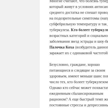
Многие считают, что болезнь тубе
который живут в условиях антиса
среднего достатка не спешат пров
на подозрительные симптомы (нап
субфебрильную температуру и так 
Кто болеет туберкул
туберкулеза.
возрастных категорий и социально
заболевания звезд эстрады и шоу-
Палочка Коха
(возбудитель данно
заражает их с одинаковой частотой
Безусловно, граждане, хорошо
питающиеся и следящие за своим
здоровьем, имеют меньше шанс поп
число тех, кто болеет туберкулезом
Однако кто сейчас может похваста
ежедневным сбалансированным
рационом? А еще быстрый темп ж
постоянные стрессы и депрессивн